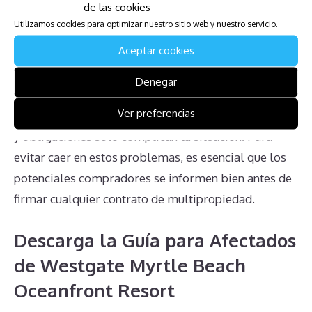
de las cookies
En resumen, los propietarios de multipropiedades
Utilizamos cookies para optimizar nuestro sitio web y nuestro servicio.
en el Westgate Myrtle Beach Oceanfront Resort
Aceptar cookies
enfrentan numerosos desafíos, desde las cuotas de
mantenimiento ineludibles hasta la complejidad de
Denegar
transferir la propiedad. La falta de un mercado
Ver preferencias
activo para vender y la confusión sobre los derechos
y obligaciones solo complican la situación. Para
evitar caer en estos problemas, es esencial que los
potenciales compradores se informen bien antes de
firmar cualquier contrato de multipropiedad.
Descarga la Guía para Afectados
de Westgate Myrtle Beach
Oceanfront Resort