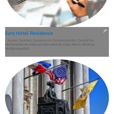
Euro Hotel Residence
/
Anular Contrato
,
Concorezzo
,
Desvinculación
,
Deuda De
Mantenimiento
,
Interval International
,
Italia
,
Monza Brianza
,
Multipropiedad