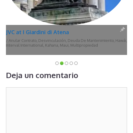
JVC at I Giardini di Atena
/
Anular Contrato
,
Desvinculación
,
Deuda De Mantenimiento
,
Hawái
,
Interval International
,
Kahana
,
Maui
,
Multipropiedad
Deja un comentario
Comentario