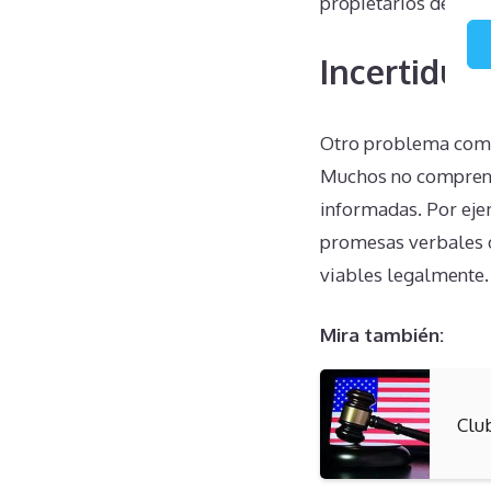
propietarios desvin
Incertidum
Otro problema común
Muchos no comprende
informadas. Por ejem
promesas verbales d
viables legalmente.
Mira también:
Clu