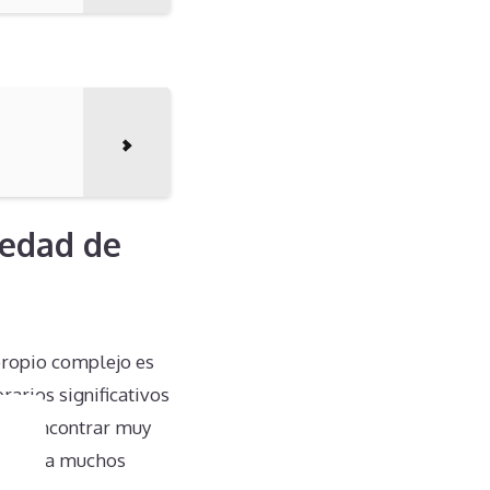
iedad de
propio complejo es
arios significativos
ueden encontrar muy
impide a muchos