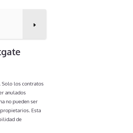
tgate
. Solo los contratos
er anulados
cha no pueden ser
ipropietarios. Esta
bilidad de