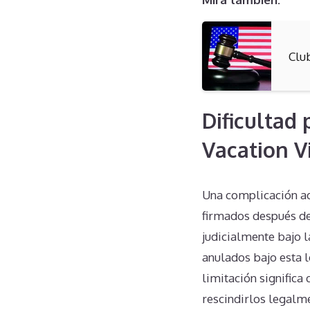
Clu
Dificultad
Vacation V
Una complicación adi
firmados después de
judicialmente bajo l
anulados bajo esta l
limitación significa
rescindirlos legalm