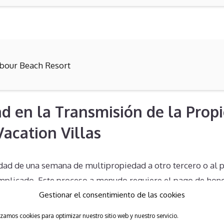
bour Beach Resort
d en la Transmisión de la Prop
acation Villas
edad de una semana de multipropiedad a otro tercero o al 
mplicado. Este proceso a menudo requiere el pago de honor
Gestionar el consentimiento de las cookies
tos específicos. Sin la ayuda adecuada, los propietarios p
e su multipropiedad. Esta complejidad es otra barrera que 
izamos cookies para optimizar nuestro sitio web y nuestro servicio.