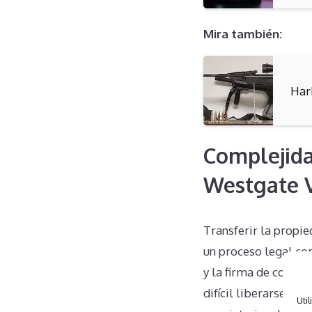
Mira también:
Har
Complejida
Westgate V
Transferir la propi
un proceso legal co
y la firma de contra
difícil liberarse d
Util