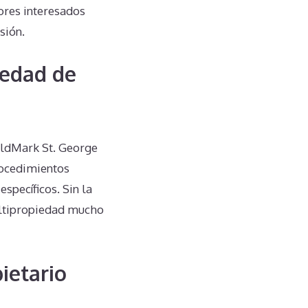
ores interesados
sión.
iedad de
rldMark St. George
procedimientos
specíficos. Sin la
ultipropiedad mucho
ietario