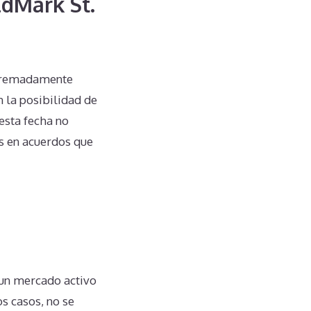
ldMark St.
xtremadamente
 la posibilidad de
esta fecha no
os en acuerdos que
 un mercado activo
os casos, no se