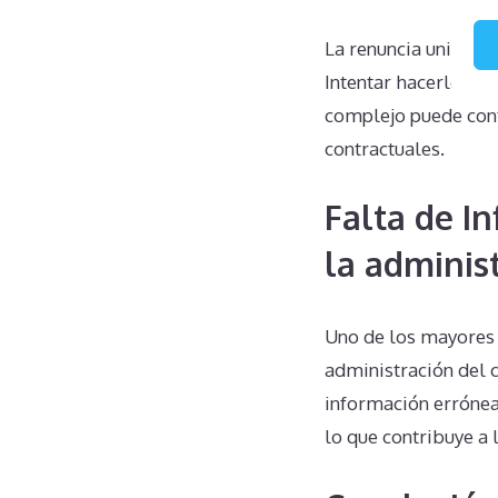
La renuncia unilate
Intentar hacerlo pue
complejo puede cont
contractuales.
Falta de I
la adminis
Uno de los mayores d
administración del 
información errónea
lo que contribuye a 