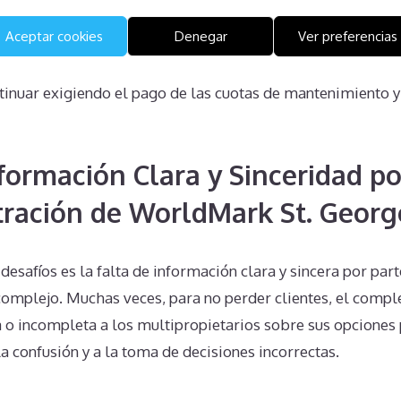
Aceptar cookies
Denegar
Ver preferencias
ral a la propiedad de una semana de multipropiedad no es 
de generarle al propietario aún más problemas legales y fi
inuar exigiendo el pago de las cuotas de mantenimiento y
nformación Clara y Sinceridad po
tración de WorldMark St. Georg
esafíos es la falta de información clara y sincera por part
complejo. Muchas veces, para no perder clientes, el compl
 o incompleta a los multipropietarios sobre sus opciones 
la confusión y a la toma de decisiones incorrectas.