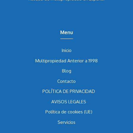
abogado Álvaro Caballero García
lleva los casos de
nulidad de multipropiedad en España.
Menu
Inicio
Multipropiedad Anterior a 1998
Blog
Contacto
POLÍTICA DE PRIVACIDAD
AVISOS LEGALES
Política de cookies (UE)
Servicios