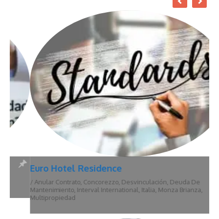
Euro Hotel Residence
/
Anular Contrato
,
Concorezzo
,
Desvinculación
,
Deuda De
Mantenimiento
,
Interval International
,
Italia
,
Monza Brianza
,
Multipropiedad