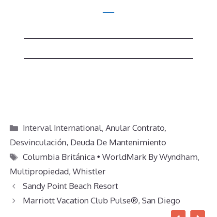
Categorías
Interval International
,
Anular Contrato
,
Desvinculación
,
Deuda De Mantenimiento
Etiquetas
Columbia Británica • WorldMark By Wyndham
,
Multipropiedad
,
Whistler
Sandy Point Beach Resort
Marriott Vacation Club Pulse®, San Diego