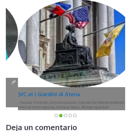
JVC at I Giardini di Atena
/
Anular Contrato
,
Desvinculación
,
Deuda De Mantenimiento
,
Hawái
,
Interval International
,
Kahana
,
Maui
,
Multipropiedad