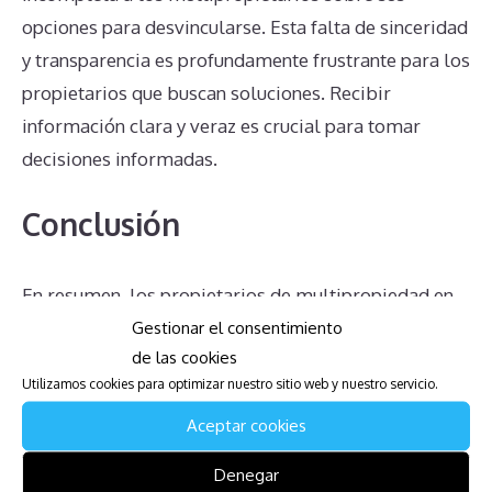
opciones para desvincularse. Esta falta de sinceridad
y transparencia es profundamente frustrante para los
propietarios que buscan soluciones. Recibir
información clara y veraz es crucial para tomar
decisiones informadas.
Conclusión
En resumen, los propietarios de multipropiedad en
Gestionar el consentimiento
el complejo WorldMark Whistler – Cascade Lodge
de las cookies
enfrentan numerosos desafíos, desde las cuotas de
Utilizamos cookies para optimizar nuestro sitio web y nuestro servicio.
mantenimiento y la dificultad para anular contratos,
Aceptar cookies
hasta la falta de un mercado para vender la
propiedad y la complejidad de las transferencias. La
Denegar