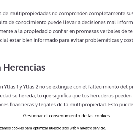
s de multipropiedades no comprenden completamente sus
falta de conocimiento puede llevar a decisiones mal infor
lmente a la propiedad o confiar en promesas verbales de t
ncial estar bien informado para evitar problemáticas y cos
 Herencias
 Ylläs 1 y Ylläs 2 no se extingue con el fallecimiento del p
iedad se hereda, lo que significa que los herederos pueden
nes financieras y legales de la multipropiedad. Esto puede
onales para los herederos que tal vez no estaban al tanto 
Gestionar el consentimiento de las cookies
izamos cookies para optimizar nuestro sitio web y nuestro servicio.
Unilaterales en Ylläs 1 and Yllä