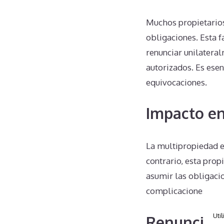
Muchos propietario
obligaciones. Esta 
renunciar unilatera
autorizados. Es ese
equivocaciones.
Impacto en
La multipropiedad en
contrario, esta prop
asumir las obligacio
complicaciones adici
Util
Renuncias 