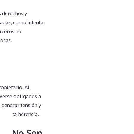
 derechos y
madas, como intentar
erceros no
tosas
ropietario. Al
 verse obligados a
 generar tensión y
de esta herencia.
s 2 No Son