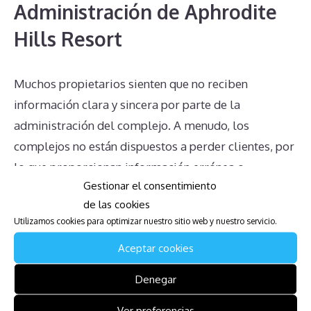
Administración de Aphrodite
Hills Resort
Muchos propietarios sienten que no reciben
información clara y sincera por parte de la
administración del complejo. A menudo, los
complejos no están dispuestos a perder clientes, por
lo que proporcionan información errónea o
Gestionar el consentimiento
incompleta a los multipropietarios sobre sus
de las cookies
opciones para desvincularse. Es crucial buscar
Utilizamos cookies para optimizar nuestro sitio web y nuestro servicio.
asesoramiento independiente y preciso cuando se
Aceptar cookies
enfrentan a estas cuestiones.
Denegar
Conclusión
Ver preferencias