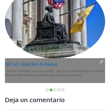
JVC at I Giardini di Atena
/
Anular Contrato
,
Desvinculación
,
Deuda De Mantenimiento
,
Hawái
,
Interval International
,
Kahana
,
Maui
,
Multipropiedad
Deja un comentario