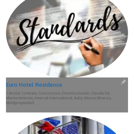
Euro Hotel Residence
/
Anular Contrato
,
Concorezzo
,
Desvinculación
,
Deuda De
Mantenimiento
,
Interval International
,
Italia
,
Monza Brianza
,
Multipropiedad