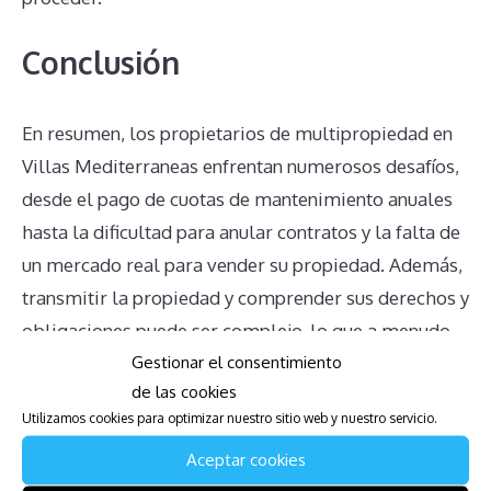
Conclusión
En resumen, los propietarios de multipropiedad en
Villas Mediterraneas enfrentan numerosos desafíos,
desde el pago de cuotas de mantenimiento anuales
hasta la dificultad para anular contratos y la falta de
un mercado real para vender su propiedad. Además,
transmitir la propiedad y comprender sus derechos y
obligaciones puede ser complejo, lo que a menudo
Gestionar el consentimiento
resulta en decisiones mal informadas. La
de las cookies
administración del complejo tampoco facilita las
Utilizamos cookies para optimizar nuestro sitio web y nuestro servicio.
cosas, ya que tiende a proporcionar información
Aceptar cookies
poco clara. Es crucial que los propietarios busquen