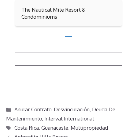
The Nautical Mile Resort &
Condominiums
Categorías
Anular Contrato
,
Desvinculación
,
Deuda De
Mantenimiento
,
Interval International
Etiquetas
Costa Rica
,
Guanacaste
,
Multipropiedad
Aphrodite Hills Resort