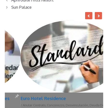
Sun Palace
Euro Hotel Residence
/
Anular Contrato
,
Concorezzo
,
Desvinculación
,
Deuda De