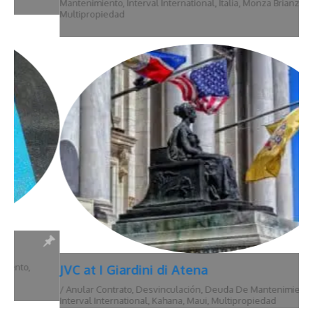
Mantenimiento
,
Interval International
,
Italia
,
Monza Brianza
,
Multipropiedad
JVC at I Giardini di Atena
/
Anular Contrato
,
Desvinculación
,
Deuda De Mantenimiento
,
Hawái
,
Interval International
,
Kahana
,
Maui
,
Multipropiedad