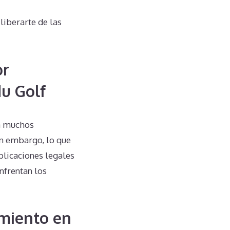
liberarte de las
or
du Golf
 a muchos
in embargo, lo que
licaciones legales
nfrentan los
miento en