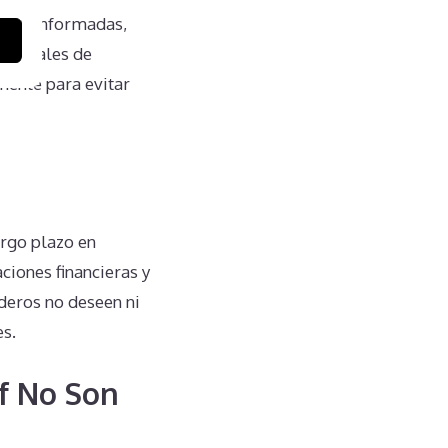
s mal informadas,
 verbales de
mente para evitar
argo plazo en
ciones financieras y
ederos no deseen ni
es.
lf No Son