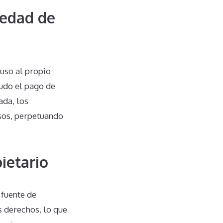
iedad de
luso al propio
udo el pago de
ada, los
sos, perpetuando
ietario
 fuente de
derechos, lo que