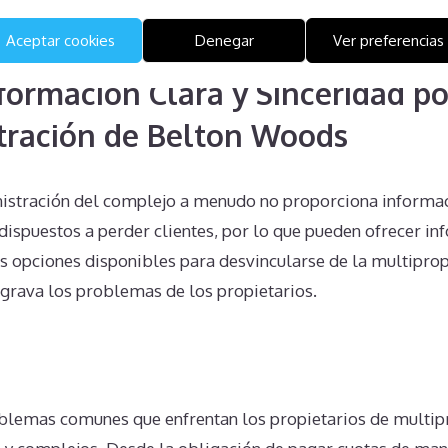
opietario. Este tipo de acciones solo complican más la si
 ya que las cuotas de mantenimiento y otras obligaciones s
Aceptar cookies
Denegar
Ver preferencias
nformación Clara y Sinceridad po
tración de Belton Woods
nistración del complejo a menudo no proporciona informac
dispuestos a perder clientes, por lo que pueden ofrecer in
s opciones disponibles para desvincularse de la multipropi
agrava los problemas de los propietarios.
n
blemas comunes que enfrentan los propietarios de multip