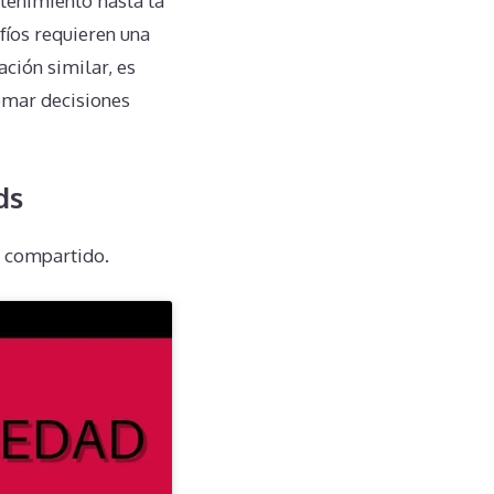
tenimiento hasta la
afíos requieren una
ación similar, es
omar decisiones
ds
o compartido.