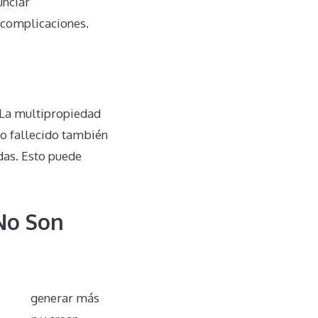
unciar
 complicaciones.
 La multipropiedad
io fallecido también
das. Esto puede
No Son
 puede generar más