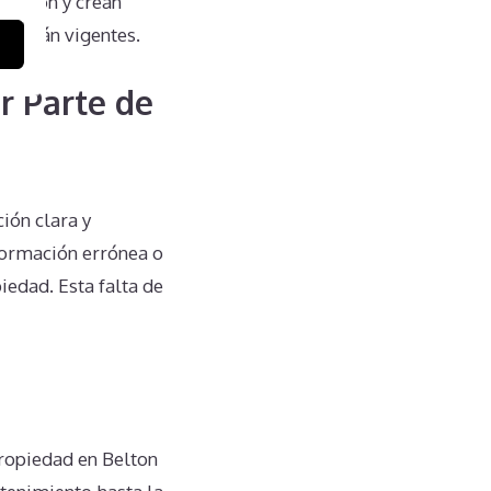
tuación y crean
eguirán vigentes.
r Parte de
ión clara y
formación errónea o
edad. Esta falta de
ropiedad en Belton