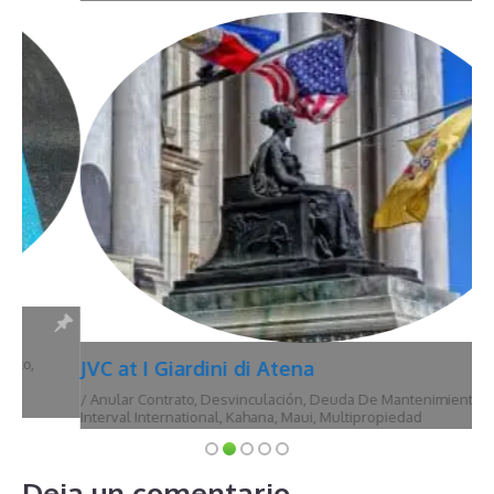
JVC at I Giardini di Atena
/
Anular Contrato
,
Desvinculación
,
Deuda De Mantenimiento
,
Hawái
,
Interval International
,
Kahana
,
Maui
,
Multipropiedad