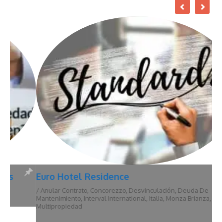
Euro Hotel Residence
/
Anular Contrato
,
Concorezzo
,
Desvinculación
,
Deuda De
Mantenimiento
,
Interval International
,
Italia
,
Monza Brianza
,
Multipropiedad