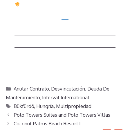
Categorías
Anular Contrato
,
Desvinculación
,
Deuda De
Mantenimiento
,
Interval International
Etiquetas
Bükfürdö
,
Hungría
,
Multipropiedad
Polo Towers Suites and Polo Towers Villas
Coconut Palms Beach Resort I