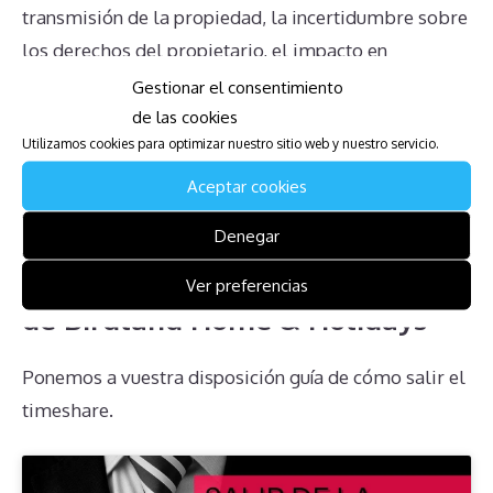
transmisión de la propiedad, la incertidumbre sobre
los derechos del propietario, el impacto en
herencias, la inviabilidad de renuncias unilaterales y
Gestionar el consentimiento
la falta de información clara por parte de la
de las cookies
Utilizamos cookies para optimizar nuestro sitio web y nuestro servicio.
administración. Comprender estos problemas es el
primer paso para tomar decisiones informadas y
Aceptar cookies
evitar complicaciones futuras.
Denegar
Descarga la Guía para Afectados
Ver preferencias
de Birdland Home & Holidays
Ponemos a vuestra disposición guía de cómo salir el
timeshare.