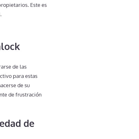
ropietarios. Este es
.
mlock
rarse de las
ctivo para estas
hacerse de su
te de frustración
iedad de