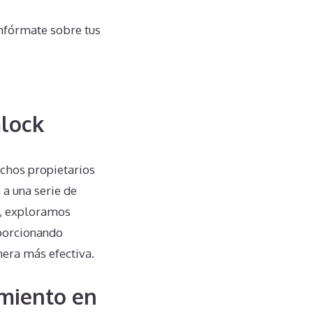
nfórmate sobre tus
mlock
uchos propietarios
a una serie de
n, exploramos
oporcionando
nera más efectiva.
miento en