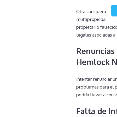
Otra consideración 
multipropiedad de B
propietario falleci
legales asociadas a
Renuncias 
Hemlock N
Intentar renunciar 
problemas para el pr
podría llevar a cons
Falta de I