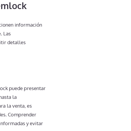
Hemlock
cionen información
. Las
tir detalles
lock puede presentar
hasta la
ra la venta, es
ades. Comprender
informadas y evitar