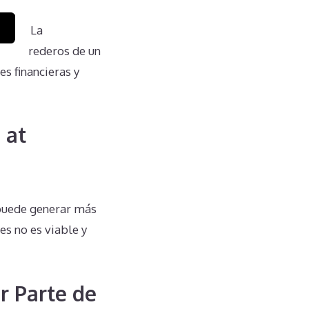
cias. La
los herederos de un
s financieras y
 at
 puede generar más
es no es viable y
r Parte de