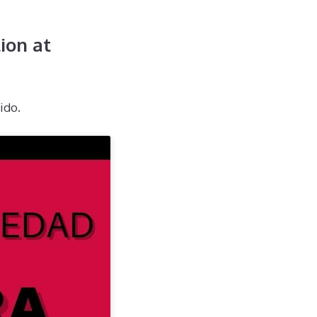
ion at
ido.