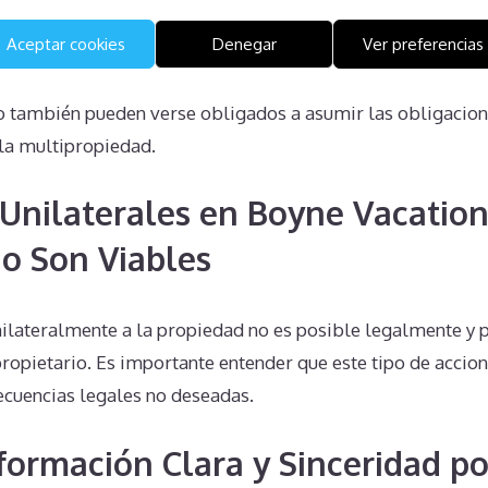
Aceptar cookies
Denegar
Ver preferencias
importante es el impacto de la multipropiedad en las heren
oyne Vacation at Hemlock se hereda, lo que significa que 
do también pueden verse obligados a asumir las obligacione
 la multipropiedad.
Unilaterales en Boyne Vacation
o Son Viables
unilateralmente a la propiedad no es posible legalmente y
opietario. Es importante entender que este tipo de accion
ecuencias legales no deseadas.
nformación Clara y Sinceridad po