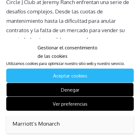
Circle J Club at Jeremy Ranch enfrentan una serie de
desafíos complejos. Desde las cuotas de
mantenimiento hasta la dificultad para anular
contratos y la falta de un mercado para vender su
propiedad, estos problemas pueden generar
Gestionar el consentimiento
significativas tensiones financieras y emocionales.
de las cookies
Comprender estos problemas y buscar
Utilizamos cookies para optimizar nuestro sitio web y nuestro servicio.
asesoramiento adecuado es esencial para cualquier
Aceptar cookies
propietario que desee gestionar su multipropiedad
de manera efectiva.
Denegar
Mira también:
Ver preferencias
Marriott’s Monarch