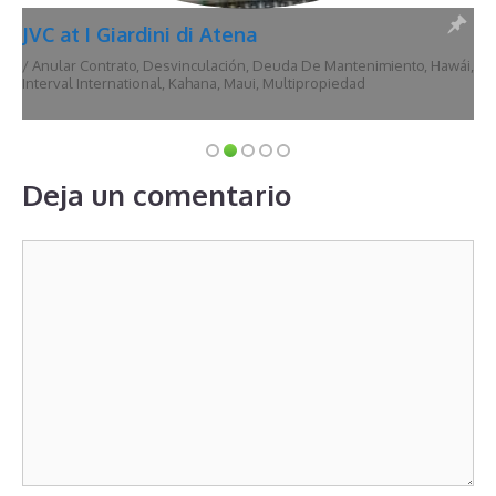
JVC at I Giardini di Atena
/
Anular Contrato
,
Desvinculación
,
Deuda De Mantenimiento
,
Hawái
,
Interval International
,
Kahana
,
Maui
,
Multipropiedad
Deja un comentario
Comentario