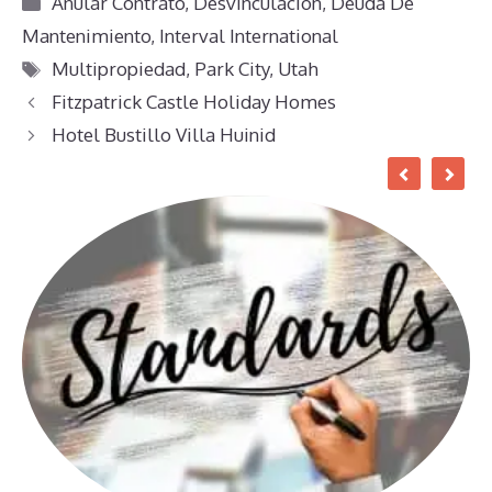
Anular Contrato
,
Desvinculación
,
Deuda De
Mantenimiento
,
Interval International
Etiquetas
Multipropiedad
,
Park City
,
Utah
Fitzpatrick Castle Holiday Homes
Hotel Bustillo Villa Huinid