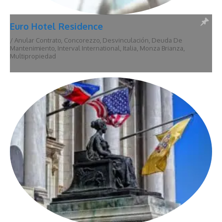
Euro Hotel Residence
/
Anular Contrato
,
Concorezzo
,
Desvinculación
,
Deuda De
Mantenimiento
,
Interval International
,
Italia
,
Monza Brianza
,
Multipropiedad