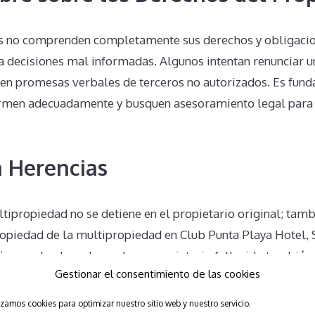
s no comprenden completamente sus derechos y obligacion
a decisiones mal informadas. Algunos intentan renunciar u
 en promesas verbales de terceros no autorizados. Es fun
formen adecuadamente y busquen asesoramiento legal para
 Herencias
tipropiedad no se detiene en el propietario original; tamb
ropiedad de la multipropiedad en Club Punta Playa Hotel, 
fica que los herederos de un propietario fallecido tambié
Gestionar el consentimiento de las cookies
as obligaciones financieras y legales. Esto puede converti
eada.
izamos cookies para optimizar nuestro sitio web y nuestro servicio.