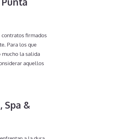
b Punta
s contratos firmados
te. Para los que
o mucho la salida
considerar aquellos
, Spa &
enfrentan a la dura