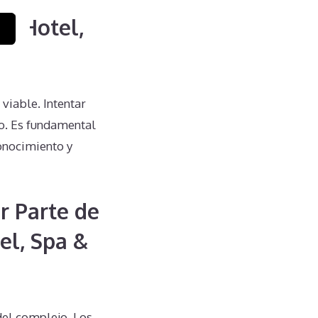
ya Hotel,
viable. Intentar
o. Es fundamental
conocimiento y
r Parte de
el, Spa &
del complejo. Los