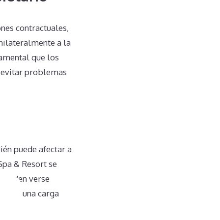
es contractuales,
nilateralmente a la
damental que los
 evitar problemas
ién puede afectar a
Spa & Resort se
n pueden verse
rse en una carga