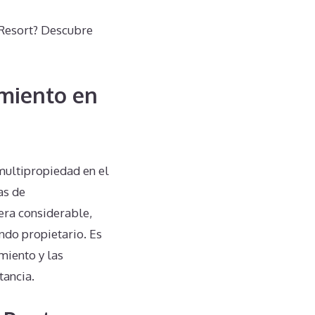
 Resort? Descubre
miento en
multipropiedad en el
as de
era considerable,
ndo propietario. Es
miento y las
tancia.