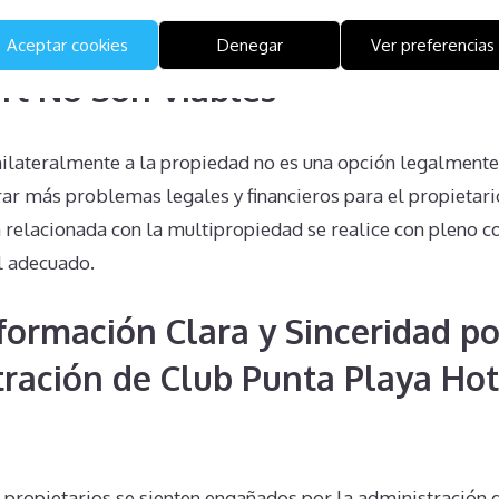
Unilaterales en Club Punta Pla
Aceptar cookies
Denegar
Ver preferencias
rt No Son Viables
nilateralmente a la propiedad no es una opción legalmente 
ar más problemas legales y financieros para el propietari
n relacionada con la multipropiedad se realice con pleno 
l adecuado.
nformación Clara y Sinceridad po
tración de Club Punta Playa Hot
propietarios se sienten engañados por la administración 