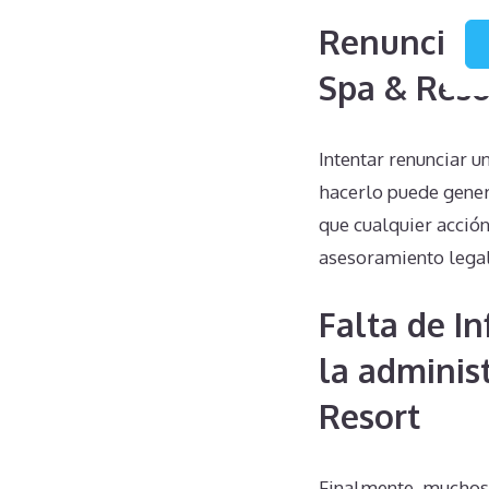
Renuncias 
Spa & Reso
Intentar renunciar u
hacerlo puede gener
que cualquier acció
asesoramiento lega
Falta de I
la adminis
Resort
Finalmente, muchos 