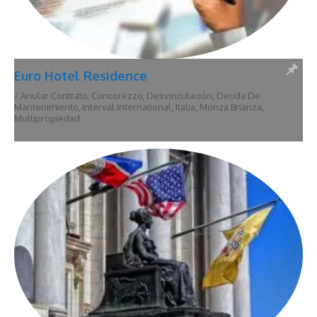
Euro Hotel Residence
/
Anular Contrato
,
Concorezzo
,
Desvinculación
,
Deuda De
Mantenimiento
,
Interval International
,
Italia
,
Monza Brianza
,
Multipropiedad