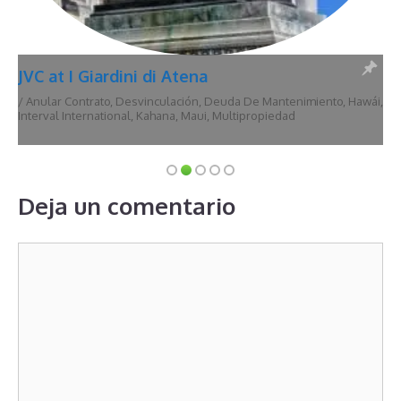
JVC at I Giardini di Atena
/
Anular Contrato
,
Desvinculación
,
Deuda De Mantenimiento
,
Hawái
,
Interval International
,
Kahana
,
Maui
,
Multipropiedad
Deja un comentario
Comentario