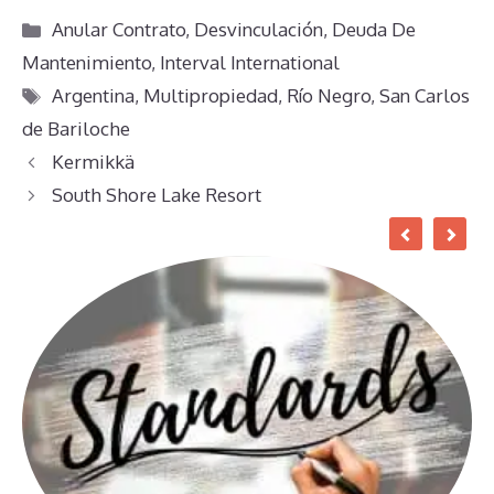
Categorías
Anular Contrato
,
Desvinculación
,
Deuda De
Mantenimiento
,
Interval International
Etiquetas
Argentina
,
Multipropiedad
,
Río Negro
,
San Carlos
de Bariloche
Kermikkä
South Shore Lake Resort