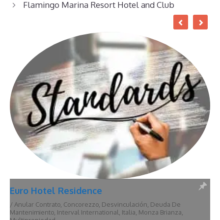
Flamingo Marina Resort Hotel and Club
Euro Hotel Residence
/
Anular Contrato
,
Concorezzo
,
Desvinculación
,
Deuda De
Mantenimiento
,
Interval International
,
Italia
,
Monza Brianza
,