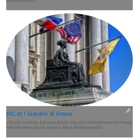
Multipropiedad
JVC at I Giardini di Atena
/
Anular Contrato
,
Desvinculación
,
Deuda De Mantenimiento
,
Hawái
,
Interval International
,
Kahana
,
Maui
,
Multipropiedad