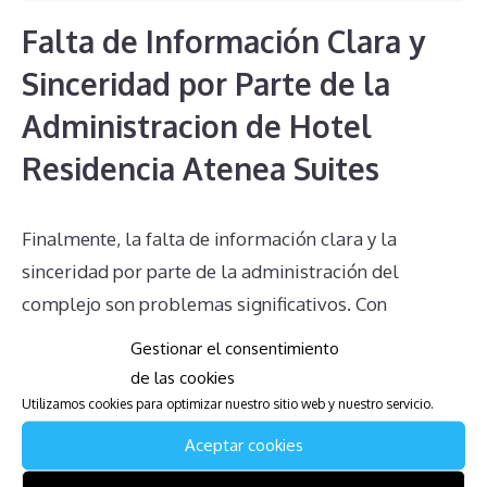
Falta de Información Clara y
Sinceridad por Parte de la
Administracion de Hotel
Residencia Atenea Suites
Finalmente, la falta de información clara y la
sinceridad por parte de la administración del
complejo son problemas significativos. Con
frecuencia, los complejos no están dispuestos a
Gestionar el consentimiento
perder clientes, por lo que proporcionan
de las cookies
información errónea o incompleta a los
Utilizamos cookies para optimizar nuestro sitio web y nuestro servicio.
multipropietarios sobre sus opciones para
Aceptar cookies
desvincularse. Este comportamiento puede llevar a