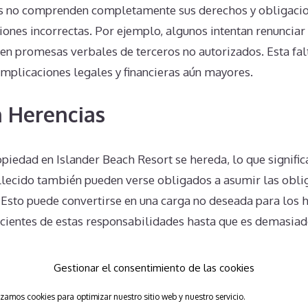
s no comprenden completamente sus derechos y obligacio
iones incorrectas. Por ejemplo, algunos intentan renunciar
 en promesas verbales de terceros no autorizados. Esta fa
omplicaciones legales y financieras aún mayores.
 Herencias
piedad en Islander Beach Resort se hereda, lo que signific
allecido también pueden verse obligados a asumir las oblig
 Esto puede convertirse en una carga no deseada para los 
ientes de estas responsabilidades hasta que es demasiad
Unilaterales en Islander Beach
Gestionar el consentimiento de las cookies
s
izamos cookies para optimizar nuestro sitio web y nuestro servicio.