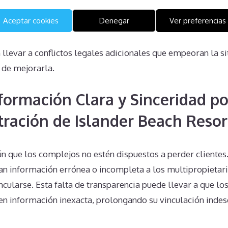
Aceptar cookies
Denegar
Ver preferencias
unilateralmente a la propiedad no es legalmente viable y 
opietario. Este tipo de acciones unilaterales no solo son i
llevar a conflictos legales adicionales que empeoran la si
 de mejorarla.
nformación Clara y Sinceridad po
tración de Islander Beach Resor
n que los complejos no estén dispuestos a perder clientes.
 información errónea o incompleta a los multipropietari
cularse. Esta falta de transparencia puede llevar a que l
en información inexacta, prolongando su vinculación indes