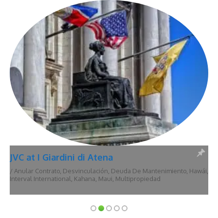
JVC at I Giardini di Atena
/
Anular Contrato
,
Desvinculación
,
Deuda De Mantenimiento
,
Hawái
,
Interval International
,
Kahana
,
Maui
,
Multipropiedad