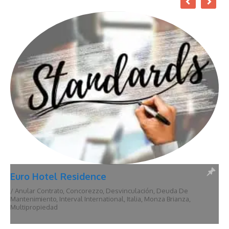
Euro Hotel Residence
/
Anular Contrato
,
Concorezzo
,
Desvinculación
,
Deuda De
Mantenimiento
,
Interval International
,
Italia
,
Monza Brianza
,
Multipropiedad