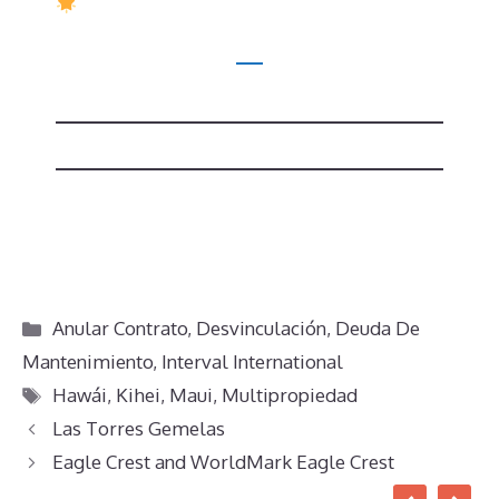
Categorías
Anular Contrato
,
Desvinculación
,
Deuda De
Mantenimiento
,
Interval International
Etiquetas
Hawái
,
Kihei
,
Maui
,
Multipropiedad
Las Torres Gemelas
Eagle Crest and WorldMark Eagle Crest