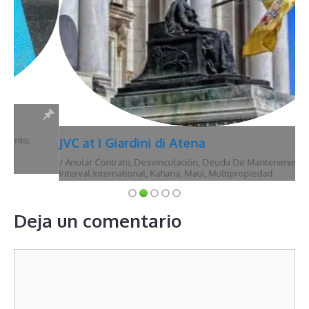
JVC at I Giardini di Atena
/
Anular Contrato
,
Desvinculación
,
Deuda De Mantenimiento
,
Hawái
,
Interval International
,
Kahana
,
Maui
,
Multipropiedad
Deja un comentario
Comentario