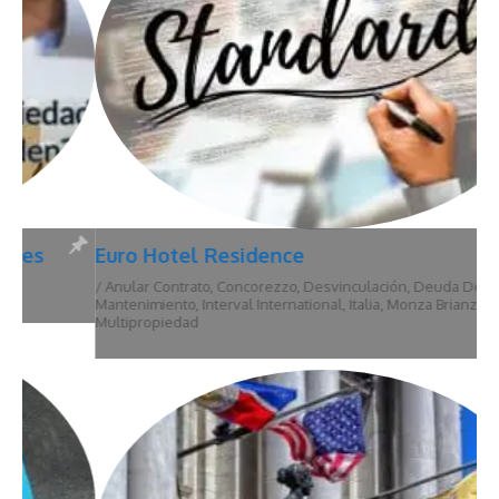
Euro Hotel Residence
/
Anular Contrato
,
Concorezzo
,
Desvinculación
,
Deuda De
Mantenimiento
,
Interval International
,
Italia
,
Monza Brianza
,
Multipropiedad