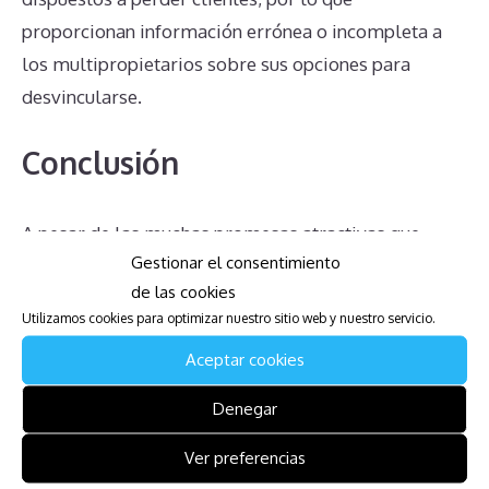
proporcionan información errónea o incompleta a
los multipropietarios sobre sus opciones para
desvincularse.
Conclusión
A pesar de las muchas promesas atractivas que
Gestionar el consentimiento
conllevan los contratos de multipropiedad, los
de las cookies
propietarios del Kalamota Island All Inclusive
Utilizamos cookies para optimizar nuestro sitio web y nuestro servicio.
Resort pueden enfrentarse a una serie de problemas
Aceptar cookies
significativos. Desde las cuotas de mantenimiento
hasta la complejidad en las transmisiones de
Denegar
propiedad y la falta de información clara, es crucial
Ver preferencias
que comprendan plenamente sus derechos y