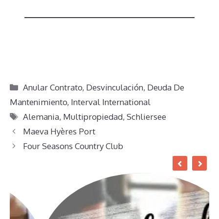
Categorías
Anular Contrato
,
Desvinculación
,
Deuda De
Mantenimiento
,
Interval International
Etiquetas
Alemania
,
Multipropiedad
,
Schliersee
Maeva Hyères Port
Four Seasons Country Club