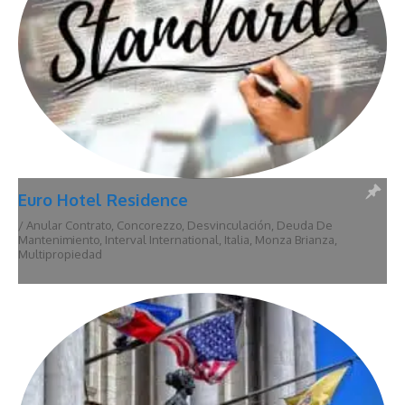
Euro Hotel Residence
/
Anular Contrato
,
Concorezzo
,
Desvinculación
,
Deuda De
Mantenimiento
,
Interval International
,
Italia
,
Monza Brianza
,
Multipropiedad