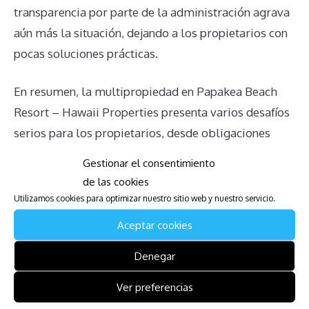
transparencia por parte de la administración agrava
aún más la situación, dejando a los propietarios con
pocas soluciones prácticas.
En resumen, la multipropiedad en Papakea Beach
Resort – Hawaii Properties presenta varios desafíos
serios para los propietarios, desde obligaciones
financieras continuas hasta complicaciones legales
Gestionar el consentimiento
para la transmisión de la propiedad. Es crucial estar
de las cookies
bien informado y buscar asesoramiento adecuado
Utilizamos cookies para optimizar nuestro sitio web y nuestro servicio.
para manejar estas situaciones de la mejor manera
Aceptar cookies
posible.
Denegar
Mira también:
Ver preferencias