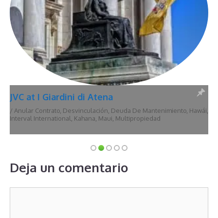
JVC at I Giardini di Atena
/
Anular Contrato
,
Desvinculación
,
Deuda De Mantenimiento
,
Hawái
,
Interval International
,
Kahana
,
Maui
,
Multipropiedad
Deja un comentario
Comentario