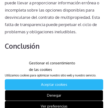
puede llevar a proporcionar información errónea o
incompleta sobre las opciones disponibles para
desvincularse del contrato de multipropiedad. Esta
falta de transparencia puede perpetuar el ciclo de
problemas y obligaciones ineludibles.
Conclusión
En conclusión, los problemas asociados con los
Gestionar el consentimiento
contratos de multipropiedad en Park Hotel
de las cookies
Utilizamos cookies para optimizar nuestro sitio web y nuestro servicio.
Condominiums son variados y complejos. Desde la
obligación de pagar cuotas de mantenimiento hasta
Aceptar cookies
la dificultad para anular contratos y la falta de un
Denegar
mercado de reventa viable, los propietarios
enfrentan numerosos desafíos. La clave para manejar
Ver preferencias