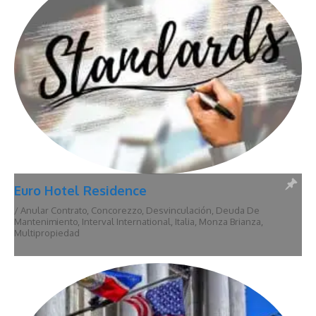
Euro Hotel Residence
/
Anular Contrato
,
Concorezzo
,
Desvinculación
,
Deuda De
Mantenimiento
,
Interval International
,
Italia
,
Monza Brianza
,
Multipropiedad