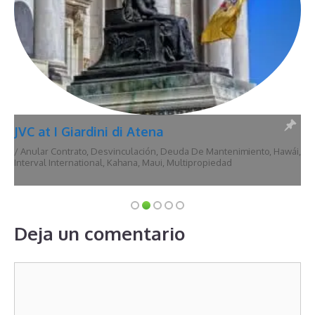
JVC at I Giardini di Atena
/
Anular Contrato
,
Desvinculación
,
Deuda De Mantenimiento
,
Hawái
,
Interval International
,
Kahana
,
Maui
,
Multipropiedad
Deja un comentario
Comentario