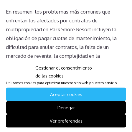
En resumen, los problemas más comunes que
enfrentan los afectados por contratos de
multipropiedad en Park Shore Resort incluyen la
obligación de pagar cuotas de mantenimiento, la
dificultad para anular contratos, la falta de un
mercado de reventa, la complejidad en la
transmisión de la propiedad, y la falta de
Gestionar el consentimiento
información clara y sincera por parte del complejo.
de las cookies
Todos estos factores combinados pueden hacer que
Utilizamos cookies para optimizar nuestro sitio web y nuestro servicio.
la experiencia de ser propietario de una
Aceptar cookies
multipropiedad sea mucho más desafiante de lo que
Denegar
inicialmente parece.
Ver preferencias
Mira también: