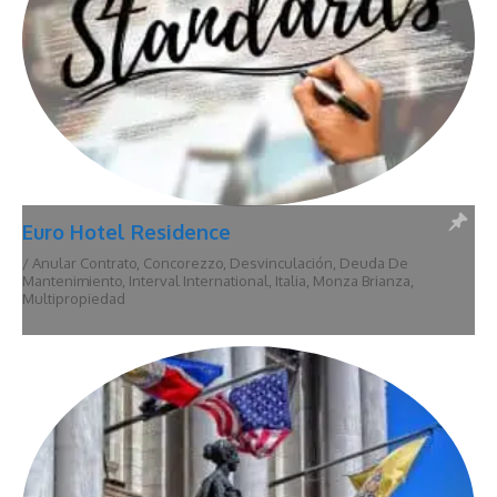
Euro Hotel Residence
/
Anular Contrato
,
Concorezzo
,
Desvinculación
,
Deuda De
Mantenimiento
,
Interval International
,
Italia
,
Monza Brianza
,
Multipropiedad