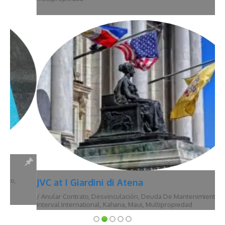
JVC at I Giardini di Atena
/
Anular Contrato
,
Desvinculación
,
Deuda De Mantenimiento
,
Hawái
,
Interval International
,
Kahana
,
Maui
,
Multipropiedad