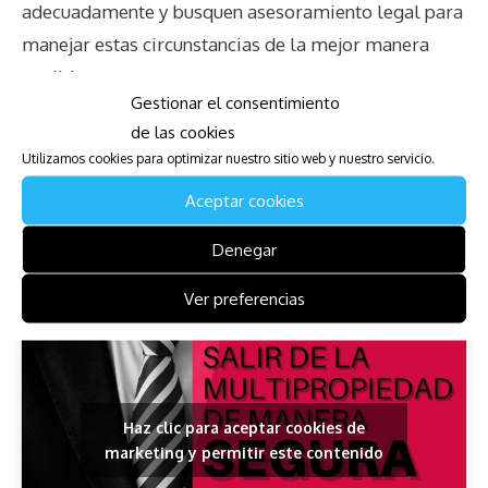
adecuadamente y busquen asesoramiento legal para
manejar estas circunstancias de la mejor manera
posible.
Gestionar el consentimiento
de las cookies
Descarga la Guía para Afectados
Utilizamos cookies para optimizar nuestro sitio web y nuestro servicio.
de Passporto at Porto Sokhna
Aceptar cookies
Ponemos a vuestra disposición guía de qué hacer
Denegar
para salir el timeshare.
Ver preferencias
Haz clic para aceptar cookies de
marketing y permitir este contenido