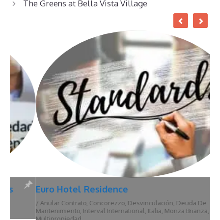
The Greens at Bella Vista Village
Euro Hotel Residence
/
Anular Contrato
,
Concorezzo
,
Desvinculación
,
Deuda De
Mantenimiento
,
Interval International
,
Italia
,
Monza Brianza
,
Multipropiedad