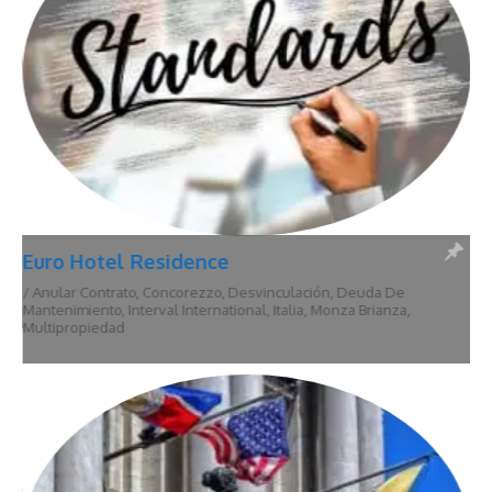
Euro Hotel Residence
/
Anular Contrato
,
Concorezzo
,
Desvinculación
,
Deuda De
Mantenimiento
,
Interval International
,
Italia
,
Monza Brianza
,
Multipropiedad