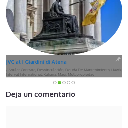
JVC at I Giardini di Atena
/
Anular Contrato
,
Desvinculación
,
Deuda De Mantenimiento
,
Hawái
,
Interval International
,
Kahana
,
Maui
,
Multipropiedad
Deja un comentario
Comentario