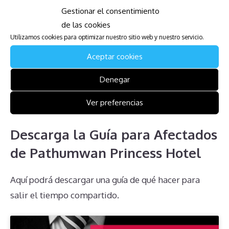
Gestionar el consentimiento
los derechos de los propietarios y el impacto en las
de las cookies
herencias solo añaden a la problemática.
Utilizamos cookies para optimizar nuestro sitio web y nuestro servicio.
Finalmente, la falta de información clara por parte
Aceptar cookies
de la administración agrava aún más la situación.
Entender estos desafíos es clave para buscar
Denegar
soluciones adecuadas y tomar decisiones
Ver preferencias
informadas.
Descarga la Guía para Afectados
de Pathumwan Princess Hotel
Aquí podrá descargar una guía de qué hacer para
salir el tiempo compartido.