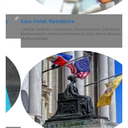
Euro Hotel Residence
/
Anular Contrato
,
Concorezzo
,
Desvinculación
,
Deuda De
Mantenimiento
,
Interval International
,
Italia
,
Monza Brianza
,
Multipropiedad