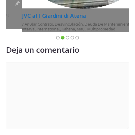
JVC at I Giardini di Atena
/
Anular Contrato
,
Desvinculación
,
Deuda De Mantenimiento
,
Hawái
,
Interval International
,
Kahana
,
Maui
,
Multipropiedad
Deja un comentario
Comentario