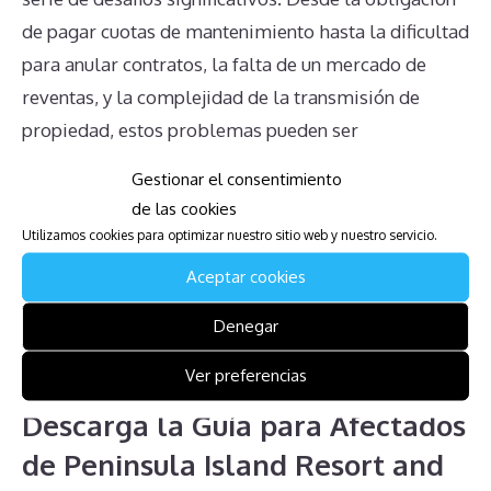
de pagar cuotas de mantenimiento hasta la dificultad
para anular contratos, la falta de un mercado de
reventas, y la complejidad de la transmisión de
propiedad, estos problemas pueden ser
abrumadores. Sumado a esto, la incertidumbre
Gestionar el consentimiento
sobre los derechos del propietario, el impacto en las
de las cookies
herencias, y la desinformación proporcionada por la
Utilizamos cookies para optimizar nuestro sitio web y nuestro servicio.
administración complican aún más la situación. Es
Aceptar cookies
crucial que los propietarios busquen asesoramiento
Denegar
legal y estén completamente informados antes de
tomar decisiones importantes.
Ver preferencias
Descarga la Guía para Afectados
de Peninsula Island Resort and