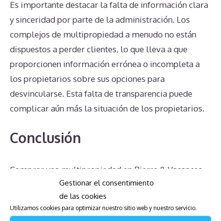
Es importante destacar la falta de información clara
y sinceridad por parte de la administración. Los
complejos de multipropiedad a menudo no están
dispuestos a perder clientes, lo que lleva a que
proporcionen información errónea o incompleta a
los propietarios sobre sus opciones para
desvincularse. Esta falta de transparencia puede
complicar aún más la situación de los propietarios.
Conclusión
Comprar una multipropiedad en Pierre & Vacances
Gestionar el consentimiento
Residence Barcelona Sants, a pesar de las buenas
de las cookies
intenciones iniciales, puede convertirse en un reto
Utilizamos cookies para optimizar nuestro sitio web y nuestro servicio.
debido a varias complicaciones legales y financieras.