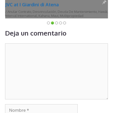
JVC at I Giardini di Atena
/
Anular Contrato
,
Desvinculación
,
Deuda De Mantenimiento
,
Hawái
,
Interval International
,
Kahana
,
Maui
,
Multipropiedad
Deja un comentario
Comentario