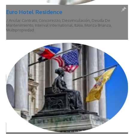
Euro Hotel Residence
/
Anular Contrato
,
Concorezzo
,
Desvinculación
,
Deuda De
Mantenimiento
,
Interval International
,
Italia
,
Monza Brianza
,
Multipropiedad