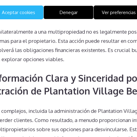
Son Viables
Aceptar cookies
Denegar
Ver preferencias
unilateralmente a una multipropiedad no es legalmente pos
as para el propietario. Esta acción puede resultar en com
olverá las obligaciones financieras existentes. Es crucial
 explorar opciones viables.
nformación Clara y Sinceridad po
tración de Plantation Village B
complejos, incluida la administración de Plantation Villa
perder clientes. Como resultado, a menudo proporcionan i
tipropietarios sobre sus opciones para desvincularse. Est