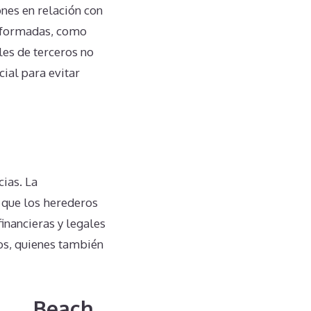
es en relación con
informadas, como
les de terceros no
ial para evitar
ias. La
a que los herederos
inancieras y legales
os, quienes también
edad.
lage Beach