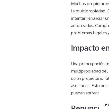
Muchos propietario
la multipropiedad. 
intentar renunciar u
autorizados. Compre
problemas legales y 
Impacto en
Una preocupación im
multipropiedad del P
de un propietario fa
asociadas. Esto pue
pueden enfrentarse a
Util
Renuncias 