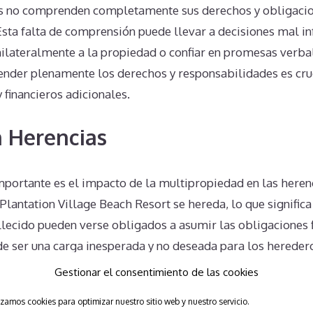
s no comprenden completamente sus derechos y obligacion
Esta falta de comprensión puede llevar a decisiones mal 
nilateralmente a la propiedad o confiar en promesas verba
nder plenamente los derechos y responsabilidades es cruc
financieros adicionales.
 Herencias
portante es el impacto de la multipropiedad en las herenc
lantation Village Beach Resort se hereda, lo que signific
llecido pueden verse obligados a asumir las obligaciones f
de ser una carga inesperada y no deseada para los hereder
 las mismas dificultades para anular o transferir la propi
Gestionar el consentimiento de las cookies
izamos cookies para optimizar nuestro sitio web y nuestro servicio.
Unilaterales en Plantation Vil