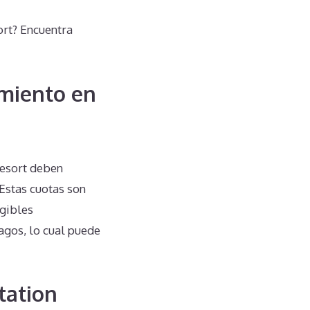
ort? Encuentra
miento en
Resort deben
Estas cuotas son
igibles
agos, lo cual puede
tation