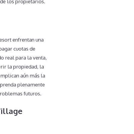
de los propietarios.
esort enfrentan una
 pagar cuotas de
o real para la venta,
ir la propiedad, la
omplican aún más la
omprenda plenamente
problemas futuros.
illage