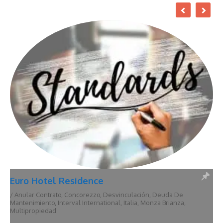
Euro Hotel Residence
/
Anular Contrato
,
Concorezzo
,
Desvinculación
,
Deuda De
Mantenimiento
,
Interval International
,
Italia
,
Monza Brianza
,
Multipropiedad