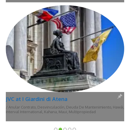
JVC at I Giardini di Atena
/
Anular Contrato
,
Desvinculación
,
Deuda De Mantenimiento
,
Hawái
,
Interval International
,
Kahana
,
Maui
,
Multipropiedad