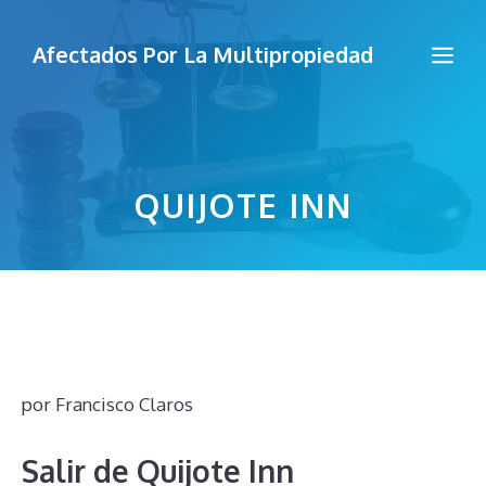
Saltar
al
Me
Afectados Por La Multipropiedad
contenido
QUIJOTE INN
por
Francisco Claros
Salir de Quijote Inn