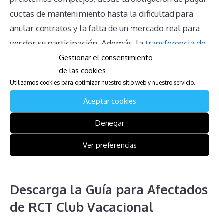
cuotas de mantenimiento hasta la dificultad para
anular contratos y la falta de un mercado real para
vender su participación. Además, la
transferencia de
Gestionar el consentimiento
la propiedad
y la comprensión de los derechos y
de las cookies
obligaciones añaden capas adicionales de dificultad.
Utilizamos cookies para optimizar nuestro sitio web y nuestro servicio.
La herencia de multipropiedad y la falta de
Aceptar cookies
información clara por parte de la administración
complican aún más la situación. Es esencial que los
Denegar
propietarios busquen asesoramiento adecuado para
Ver preferencias
navegar estos desafíos de manera efectiva y evitar
decisiones mal informadas.
Descarga la Guía para Afectados
de RCT Club Vacacional