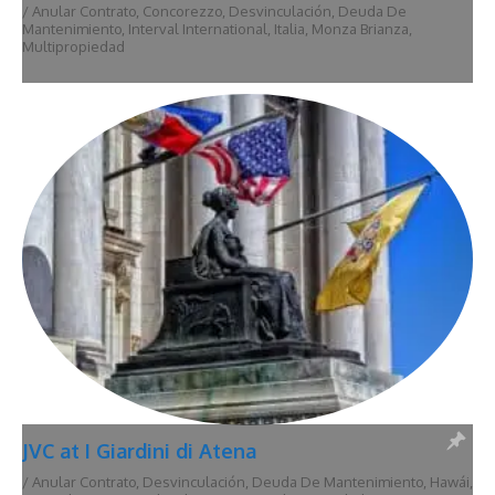
/
Anular Contrato
,
Concorezzo
,
Desvinculación
,
Deuda De
Mantenimiento
,
Interval International
,
Italia
,
Monza Brianza
,
Multipropiedad
JVC at I Giardini di Atena
/
Anular Contrato
,
Desvinculación
,
Deuda De Mantenimiento
,
Hawái
,