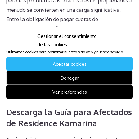
pero los problemas asociados a estas propiedades a
menudo se convierten en una carga significativa.
Entre la obligación de pagar cuotas de
mantenimiento, la dificultad para anular contratos, y
Gestionar el consentimiento
la falta de un mercado real para vender, los
de las cookies
propietarios pueden encontrarse en una situación
Utilizamos cookies para optimizar nuestro sitio web y nuestro servicio.
complicada. La comprensión de los derechos y
Aceptar cookies
obligaciones, así como la búsqueda de asesoría legal
adecuada, son pasos cruciales para manejar estos
Denegar
desafíos de manera efectiva.antes de tomar
Ver preferencias
cualquier decisión precipitada.
Descarga la Guía para Afectados
de Residence Kamarina