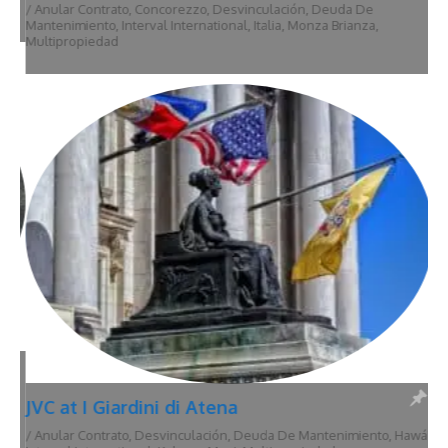
/
Anular Contrato
,
Concorezzo
,
Desvinculación
,
Deuda De
Mantenimiento
,
Interval International
,
Italia
,
Monza Brianza
,
Multipropiedad
JVC at I Giardini di Atena
/
Anular Contrato
,
Desvinculación
,
Deuda De Mantenimiento
,
Hawái
,