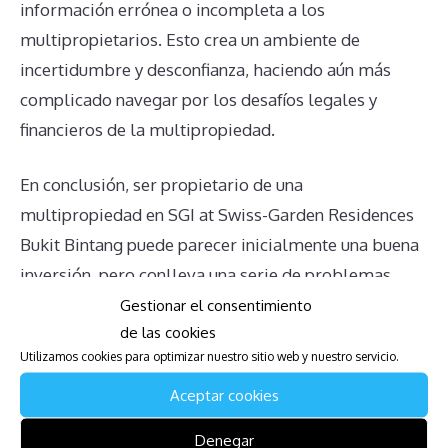
información errónea o incompleta a los
multipropietarios. Esto crea un ambiente de
incertidumbre y desconfianza, haciendo aún más
complicado navegar por los desafíos legales y
financieros de la multipropiedad.
En conclusión, ser propietario de una
multipropiedad en SGI at Swiss-Garden Residences
Bukit Bintang puede parecer inicialmente una buena
inversión, pero conlleva una serie de problemas
comunes y complejos. Las cuotas de mantenimiento
Gestionar el consentimiento
de las cookies
obligatorias, la dificultad para anular contratos
Utilizamos cookies para optimizar nuestro sitio web y nuestro servicio.
anteriores a 1999, la inexistencia de un mercado real,
la complejidad en la transmisión de propiedad, y la
Aceptar cookies
falta de información clara son algunos de los
Denegar