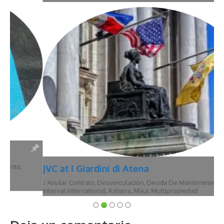
JVC at I Giardini di Atena
/
Anular Contrato
,
Desvinculación
,
Deuda De Mantenimiento
,
Hawái
,
Interval International
,
Kahana
,
Maui
,
Multipropiedad