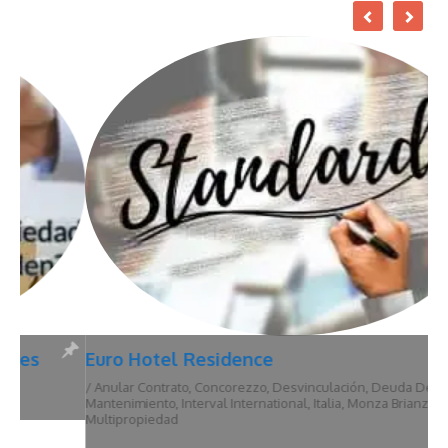
Euro Hotel Residence
/
Anular Contrato
,
Concorezzo
,
Desvinculación
,
Deuda De
Mantenimiento
,
Interval International
,
Italia
,
Monza Brianza
,
Multipropiedad