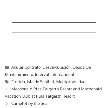
Categorías
Anular Contrato
,
Desvinculación
,
Deuda De
Mantenimiento
,
Interval International
Etiquetas
Florida
,
Isla de Sanibel
,
Multipropiedad
Macdonald Plas Talgarth Resort and Macdonald
Vacation Club at Plas Talgarth Resort
Camelot by the Sea