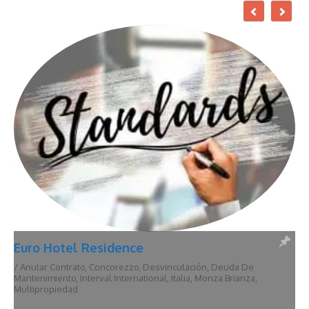
Euro Hotel Residence
/
Anular Contrato
,
Concorezzo
,
Desvinculación
,
Deuda De
Mantenimiento
,
Interval International
,
Italia
,
Monza Brianza
,
Multipropiedad