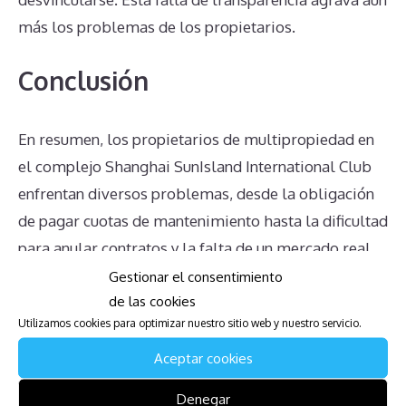
más los problemas de los propietarios.
Conclusión
En resumen, los propietarios de multipropiedad en
el complejo Shanghai SunIsland International Club
enfrentan diversos problemas, desde la obligación
de pagar cuotas de mantenimiento hasta la dificultad
para anular contratos y la falta de un mercado real
para vender su propiedad. La complejidad en la
Gestionar el consentimiento
de las cookies
transmisión de la propiedad, la incertidumbre sobre
Utilizamos cookies para optimizar nuestro sitio web y nuestro servicio.
derechos y obligaciones, el impacto en las
herencias, y la falta de sinceridad y transparencia por
Aceptar cookies
parte de la administración agravan aún más la
Denegar