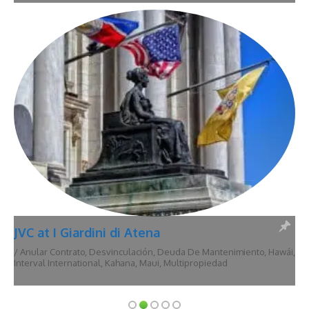
JVC at I Giardini di Atena
/
Anular Contrato
,
Desvinculación
,
Deuda De Mantenimiento
,
Hawái
,
Interval International
,
Kahana
,
Maui
,
Multipropiedad