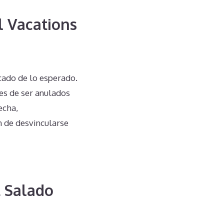
l Vacations
cado de lo esperado.
es de ser anulados
echa,
n de desvincularse
t Salado