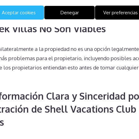
Aceptar cookies
Denegar
Ver preferencias
Unilaterales en Shell Vacations
ek Villas No Son Viables
nilateralmente a la propiedad no es una opción legalmente 
ás problemas para el propietario, incluyendo posibles acc
ue los propietarios entiendan esto antes de tomar cualquier
nformación Clara y Sinceridad po
tración de Shell Vacations Club
s