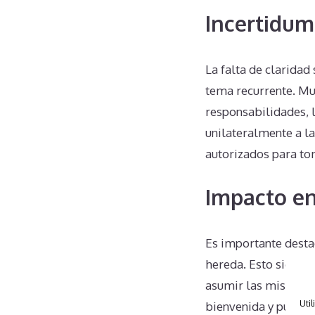
Incertidum
La falta de clarida
tema recurrente. M
responsabilidades, 
unilateralmente a l
autorizados para to
Impacto en
Es importante desta
hereda. Esto signifi
asumir las mismas o
Util
bienvenida y puede 