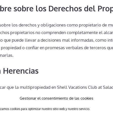
bre sobre los Derechos del Prop
d sobre los derechos y obligaciones como propietario de m
uchos propietarios no comprenden completamente el alcan
lo que puede llevar a decisiones mal informadas, como int
a propiedad o confiar en promesas verbales de terceros qu
marlas.
 Herencias
car que la multipropiedad en Shell Vacations Club at Salad
ca que los herederos de un propietario fallecido pueden ve
Gestionar el consentimiento de las cookies
bligaciones financieras y legales. Muchas veces, esta here
izamos cookies para optimizar nuestro sitio web y nuestro servicio.
representar una carga inesperada y no deseada para los su