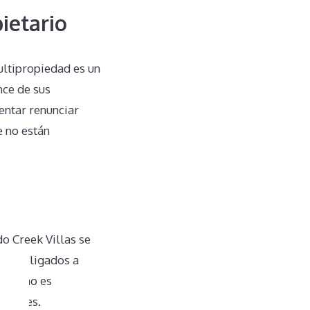
ietario
ultipropiedad es un
ce de sus
entar renunciar
e no están
o Creek Villas se
rse obligados a
ncia no es
cesores.