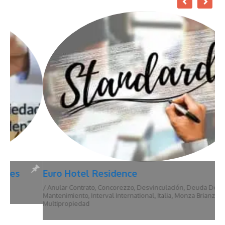
Euro Hotel Residence
/
Anular Contrato
,
Concorezzo
,
Desvinculación
,
Deuda De
Mantenimiento
,
Interval International
,
Italia
,
Monza Brianza
,
Multipropiedad