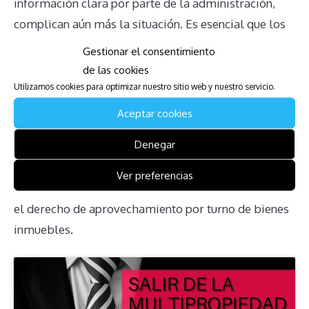
información clara por parte de la administración,
complican aún más la situación. Es esencial que los
multipropietarios se informen y obtengan la ayuda
Gestionar el consentimiento
necesaria para gestionar sus compromisos
de las cookies
adecuadamente.
Utilizamos cookies para optimizar nuestro sitio web y nuestro servicio.
Aceptar cookies
Descarga la Guía para Afectados
Denegar
de Wayqey Lodge
Ver preferencias
Ponemos a vuestra disposición guía de cómo anular
el derecho de aprovechamiento por turno de bienes
inmuebles.