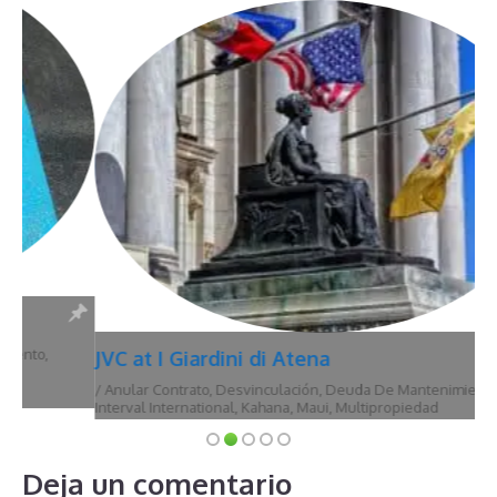
JVC at I Giardini di Atena
/
Anular Contrato
,
Desvinculación
,
Deuda De Mantenimiento
,
Hawái
,
Interval International
,
Kahana
,
Maui
,
Multipropiedad