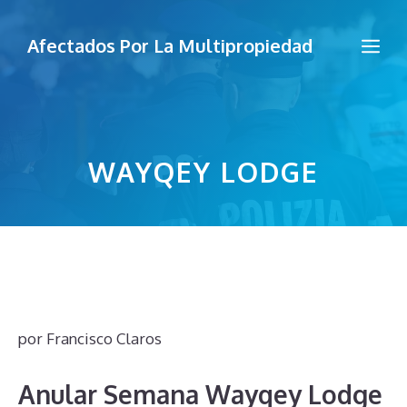
Saltar
al
Me
Afectados Por La Multipropiedad
contenido
WAYQEY LODGE
por
Francisco Claros
Anular Semana Wayqey Lodge