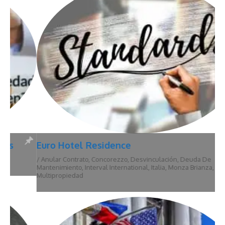
Euro Hotel Residence
/
Anular Contrato
,
Concorezzo
,
Desvinculación
,
Deuda De
Mantenimiento
,
Interval International
,
Italia
,
Monza Brianza
,
Multipropiedad