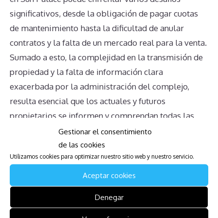
significativos, desde la obligación de pagar cuotas
de mantenimiento hasta la dificultad de anular
contratos y la falta de un mercado real para la venta.
Sumado a esto, la complejidad en la transmisión de
propiedad y la falta de información clara
exacerbada por la administración del complejo,
resulta esencial que los actuales y futuros
propietarios se informen y comprendan todas las
implicaciones para evitar sorpresas desagradables.
Gestionar el consentimiento
de las cookies
Descarga la Guía para Afectados
Utilizamos cookies para optimizar nuestro sitio web y nuestro servicio.
de Sun Palace
Aceptar cookies
Denegar
Os dejamos una guía de qué hacer para salir el
derecho de aprovechamiento por turno de bienes