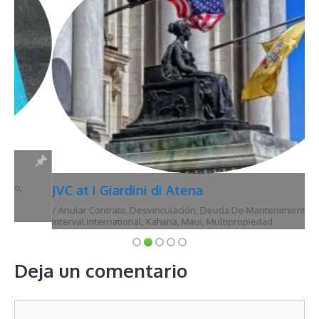
JVC at I Giardini di Atena
/
Anular Contrato
,
Desvinculación
,
Deuda De Mantenimiento
,
Hawái
,
Interval International
,
Kahana
,
Maui
,
Multipropiedad
Deja un comentario