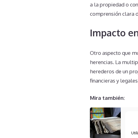
a la propiedad o con
comprensión clara d
Impacto en
Otro aspecto que mu
herencias. La multi
herederos de un pro
financieras y legale
Mira también:
Fai
Util