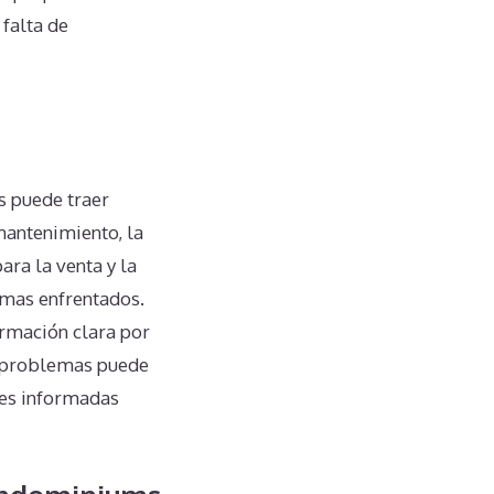
falta de
s puede traer
 mantenimiento, la
ara la venta y la
emas enfrentados.
ormación clara por
s problemas puede
nes informadas