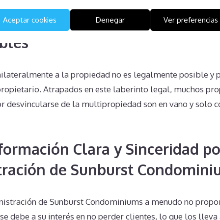
Unilaterales en Sunburst Con
Aceptar cookies
Denegar
Ver preferencias
bles
unilateralmente a la propiedad no es legalmente posible y
ropietario. Atrapados en este laberinto legal, muchos pro
or desvincularse de la multipropiedad son en vano y solo 
nformación Clara y Sinceridad po
tración de Sunburst Condomini
inistración de Sunburst Condominiums a menudo no propo
 se debe a su interés en no perder clientes, lo que los llev