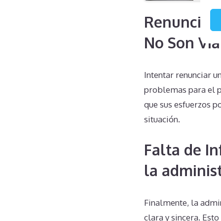
Renuncias 
No Son Via
Intentar renunciar 
problemas para el p
que sus esfuerzos p
situación.
Falta de I
la adminis
Finalmente, la adm
clara y sincera. Esto