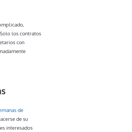
omplicado,
Solo los contratos
etarios con
remadamente
ms
emanas de
hacerse de su
es interesados