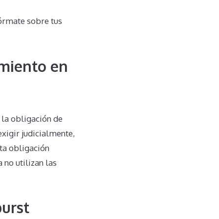
órmate sobre tus
miento en
la obligación de
xigir judicialmente,
sta obligación
no utilizan las
burst