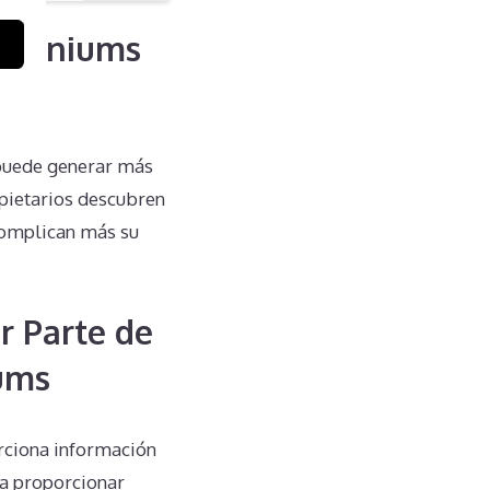
dominiums
 puede generar más
pietarios descubren
complican más su
r Parte de
ums
rciona información
a a proporcionar