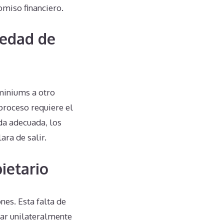
omiso financiero.
iedad de
miniums a otro
proceso requiere el
uda adecuada, los
ara de salir.
ietario
es. Esta falta de
ar unilateralmente