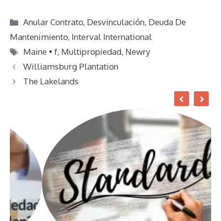
Categorías
Anular Contrato
,
Desvinculación
,
Deuda De
Mantenimiento
,
Interval International
Etiquetas
Maine • f
,
Multipropiedad
,
Newry
Williamsburg Plantation
The Lakelands