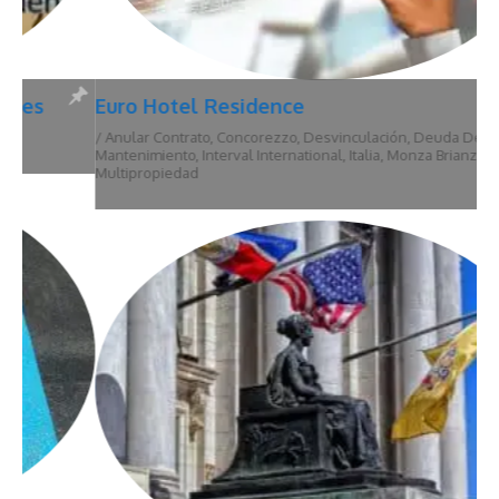
Euro Hotel Residence
/
Anular Contrato
,
Concorezzo
,
Desvinculación
,
Deuda De
Mantenimiento
,
Interval International
,
Italia
,
Monza Brianza
,
Multipropiedad