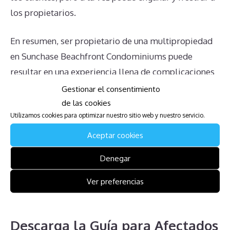
los propietarios.
En resumen, ser propietario de una multipropiedad
en Sunchase Beachfront Condominiums puede
resultar en una experiencia llena de complicaciones
y retos. Desde la obligación de pagar cuotas de
Gestionar el consentimiento
mantenimiento hasta la dificultad para anular
de las cookies
Utilizamos cookies para optimizar nuestro sitio web y nuestro servicio.
contratos y la falta de un mercado para vender las
multipropiedades, los desafíos son numerosos. Para
Aceptar cookies
afrontar estas dificultades, es esencial que los
Denegar
propietarios se informen adecuadamente sobre sus
derechos y opciones y busquen la ayuda legal
Ver preferencias
necesaria para navegar este complicado escenario.
Descarga la Guía para Afectados