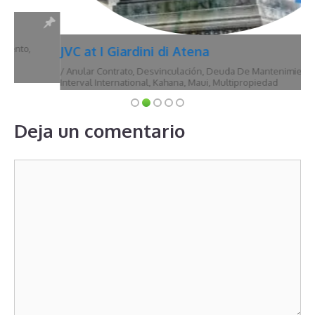
JVC at I Giardini di Atena
/
Anular Contrato
,
Desvinculación
,
Deuda De Mantenimiento
,
Hawái
,
Interval International
,
Kahana
,
Maui
,
Multipropiedad
Deja un comentario
Comentario