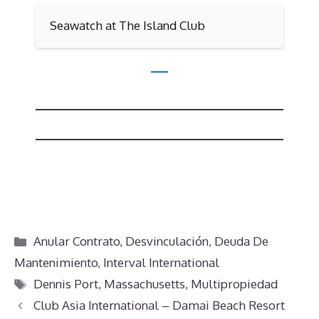
Seawatch at The Island Club
Categorías
Anular Contrato
,
Desvinculación
,
Deuda De
Mantenimiento
,
Interval International
Etiquetas
Dennis Port
,
Massachusetts
,
Multipropiedad
Club Asia International – Damai Beach Resort