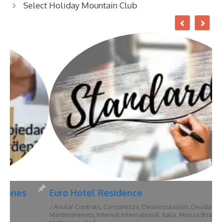
Select Holiday Mountain Club
Euro Hotel Residence
/
Anular Contrato
,
Concorezzo
,
Desvinculación
,
Deuda De
Mantenimiento
,
Interval International
,
Italia
,
Monza Brianza
,