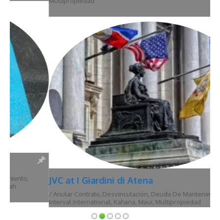
Multipropiedad
JVC at I Giardini di Atena
/
Anular Contrato
,
Desvinculación
,
Deuda De Mantenimiento
,
Hawái
,
Interval International
,
Kahana
,
Maui
,
Multipropiedad