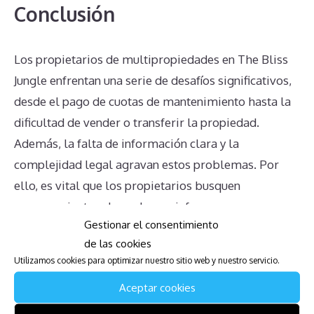
Conclusión
Los propietarios de multipropiedades en The Bliss
Jungle enfrentan una serie de desafíos significativos,
desde el pago de cuotas de mantenimiento hasta la
dificultad de vender o transferir la propiedad.
Además, la falta de información clara y la
complejidad legal agravan estos problemas. Por
ello, es vital que los propietarios busquen
asesoramiento adecuado y se informen
Gestionar el consentimiento
completamente sobre sus derechos y obligaciones
de las cookies
para evitar decisiones mal informadas y problemas
Utilizamos cookies para optimizar nuestro sitio web y nuestro servicio.
adicionales.
Aceptar cookies
Descarga la Guía para Afectados