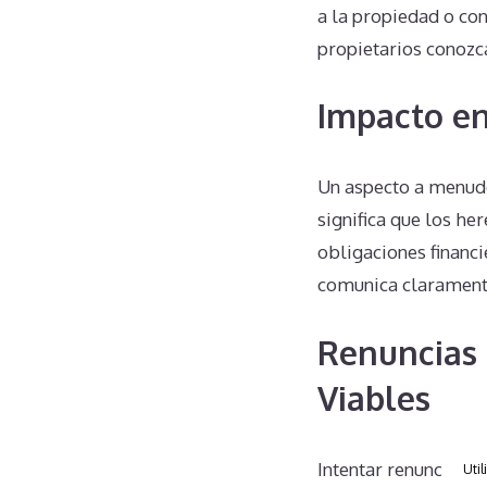
a la propiedad o con
propietarios conozc
Impacto en
Un aspecto a menudo
significa que los he
obligaciones financi
comunica claramente
Renuncias 
Viables
Intentar renunciar 
Util