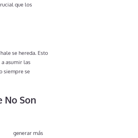
rucial que los
hale se hereda. Esto
 a asumir las
no siempre se
e No Son
 puede generar más