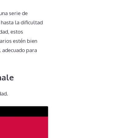
una serie de
hasta la dificultad
dad, estos
arios estén bien
l adecuado para
hale
dad.