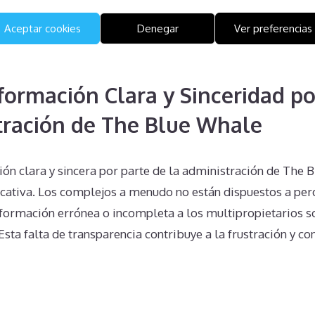
opietario. Este enfoque puede llevar a repercusiones lega
Aceptar cookies
Denegar
Ver preferencias
cando aún más la situación. Es esencial buscar asesoramien
an drástica.
nformación Clara y Sinceridad po
tración de The Blue Whale
ión clara y sincera por parte de la administración de The 
cativa. Los complejos a menudo no están dispuestos a perd
formación errónea o incompleta a los multipropietarios s
Esta falta de transparencia contribuye a la frustración y co
n