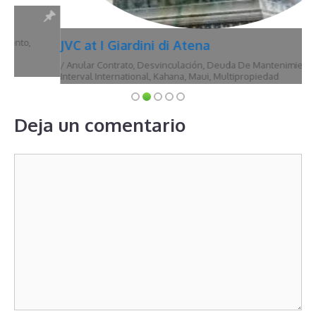
JVC at I Giardini di Atena
/
Anular Contrato
,
Desvinculación
,
Deuda De Mantenimiento
,
Hawái
,
Interval International
,
Kahana
,
Maui
,
Multipropiedad
Deja un comentario
Comentario