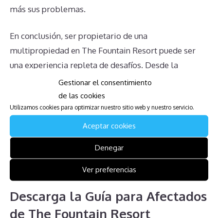
más sus problemas.
En conclusión, ser propietario de una
multipropiedad en The Fountain Resort puede ser
una experiencia repleta de desafíos. Desde la
obligación de pagar cuotas de mantenimiento hasta
Gestionar el consentimiento
la dificultad de anular contratos y vender la
de las cookies
Utilizamos cookies para optimizar nuestro sitio web y nuestro servicio.
multipropiedad, los propietarios se enfrentan a una
serie de obstáculos legales y financieros. Informarse
Aceptar cookies
adecuadamente y buscar asesoramiento profesional
Denegar
puede ser crucial para manejar estos problemas de
manera efectiva.
Ver preferencias
Descarga la Guía para Afectados
de The Fountain Resort