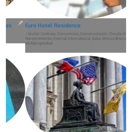
Euro Hotel Residence
/
Anular Contrato
,
Concorezzo
,
Desvinculación
,
Deuda De
Mantenimiento
,
Interval International
,
Italia
,
Monza Brianza
,
Multipropiedad