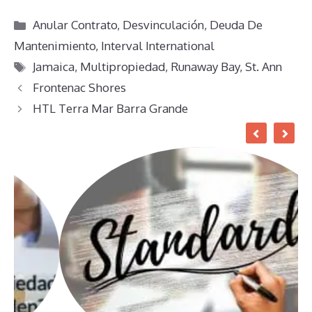
Categorías
Anular Contrato
,
Desvinculación
,
Deuda De
Mantenimiento
,
Interval International
Etiquetas
Jamaica
,
Multipropiedad
,
Runaway Bay
,
St. Ann
Frontenac Shores
HTL Terra Mar Barra Grande