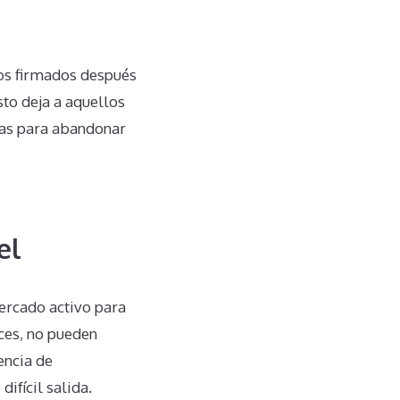
tos firmados después
sto deja a aquellos
ras para abandonar
el
mercado activo para
eces, no pueden
encia de
ifícil salida.