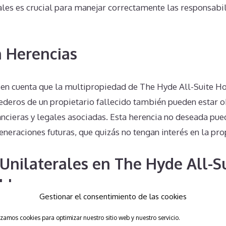
ales es crucial para manejar correctamente las responsabi
 Herencias
 en cuenta que la multipropiedad de The Hyde All-Suite Ho
erederos de un propietario fallecido también pueden estar 
ancieras y legales asociadas. Esta herencia no deseada pue
eneraciones futuras, que quizás no tengan interés en la pr
Unilaterales en The Hyde All-S
bles
Gestionar el consentimiento de las cookies
unilateralmente a la propiedad no es viable legalmente. T
izamos cookies para optimizar nuestro sitio web y nuestro servicio.