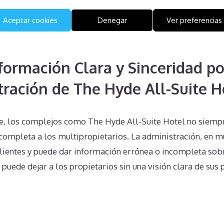
roblemas para el propietario, incluyendo posibles accion
Aceptar cookies
Denegar
Ver preferencias
 tanto, cualquier intento de desligarse de la multipropie
l adecuado.
nformación Clara y Sinceridad po
tración de The Hyde All-Suite H
, los complejos como The Hyde All-Suite Hotel no siemp
 completa a los multipropietarios. La administración, en m
clientes y puede dar información errónea o incompleta sob
 puede dejar a los propietarios sin una visión clara de sus 
n