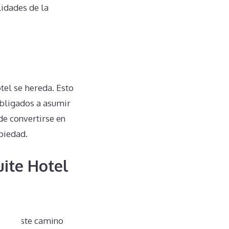
lidades de la
tel se hereda. Esto
obligados a asumir
de convertirse en
opiedad.
uite Hotel
omar este camino