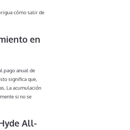
erigua cómo salir de
miento en
al pago anual de
to significa que,
tas. La acumulación
lmente si no se
Hyde All-