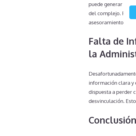
puede generar más p
del complejo. Por lo
asesoramiento lega
Falta de I
la Adminis
Desafortunadamente
información clara y
dispuesta a perder 
desvinculación. Esto
Conclusió