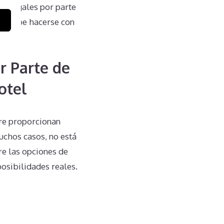
es legales por parte
dad debe hacerse con
r Parte de
otel
re proporcionan
uchos casos, no está
re las opciones de
posibilidades reales.