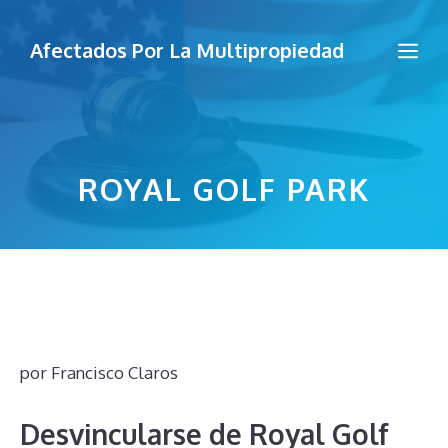
Saltar
al
Me
Afectados Por La Multipropiedad
contenido
ROYAL GOLF PARK
por
Francisco Claros
Desvincularse de Royal Golf