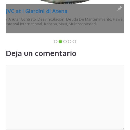
JVC at I Giardini di Atena
/
Anular Contrato
,
Desvinculación
,
Deuda De Mantenimiento
,
Hawái
,
Interval International
,
Kahana
,
Maui
,
Multipropiedad
Deja un comentario
Comentario