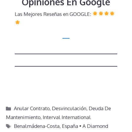
Opiniones En Google
Las Mejores Reseñas en GOOGLE:
Categorías
Anular Contrato
,
Desvinculación
,
Deuda De
Mantenimiento
,
Interval International
Etiquetas
Benalmádena-Costa
,
España • A Diamond