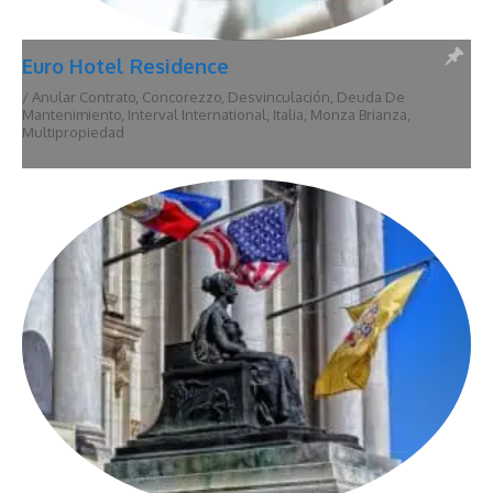
Euro Hotel Residence
/
Anular Contrato
,
Concorezzo
,
Desvinculación
,
Deuda De
Mantenimiento
,
Interval International
,
Italia
,
Monza Brianza
,
Multipropiedad