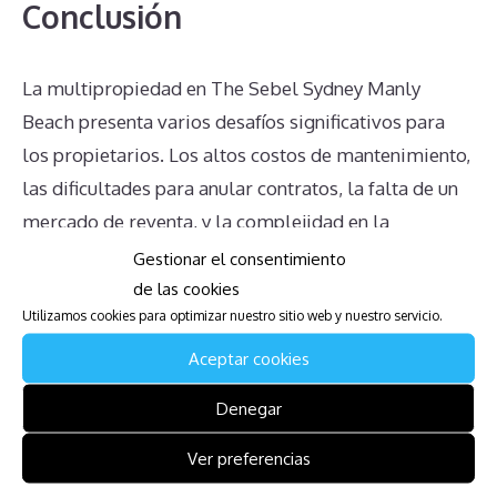
Conclusión
La multipropiedad en The Sebel Sydney Manly
Beach presenta varios desafíos significativos para
los propietarios. Los altos costos de mantenimiento,
las dificultades para anular contratos, la falta de un
mercado de reventa, y la complejidad en la
transferencia de propiedades son solo algunos de
Gestionar el consentimiento
los problemas comunes. Además, la incertidumbre
de las cookies
Utilizamos cookies para optimizar nuestro sitio web y nuestro servicio.
sobre los derechos del propietario y la información
confusa o incorrecta proporcionada por la
Aceptar cookies
administración del complejo agravan aún más la
Denegar
situación. Es esencial que los propietarios se
informen adecuadamente y busquen asesoramiento
Ver preferencias
legal para gestionar estos desafíos de manera