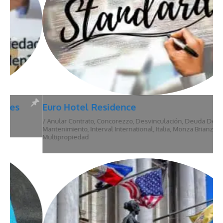
Euro Hotel Residence
/
Anular Contrato
,
Concorezzo
,
Desvinculación
,
Deuda De
Mantenimiento
,
Interval International
,
Italia
,
Monza Brianza
,
Multipropiedad