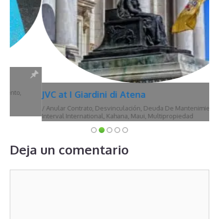
JVC at I Giardini di Atena
/
Anular Contrato
,
Desvinculación
,
Deuda De Mantenimiento
,
Hawái
,
Interval International
,
Kahana
,
Maui
,
Multipropiedad
Deja un comentario
Comentario