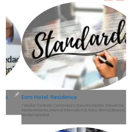
Euro Hotel Residence
/
Anular Contrato
,
Concorezzo
,
Desvinculación
,
Deuda De
Mantenimiento
,
Interval International
,
Italia
,
Monza Brianza
,
Multipropiedad