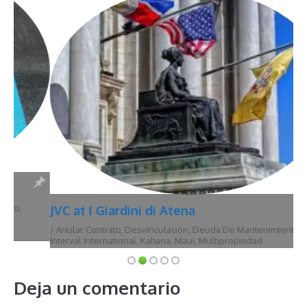
JVC at I Giardini di Atena
/
Anular Contrato
,
Desvinculación
,
Deuda De Mantenimiento
,
Hawái
,
Interval International
,
Kahana
,
Maui
,
Multipropiedad