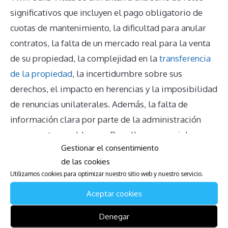
significativos que incluyen el pago obligatorio de
cuotas de mantenimiento, la dificultad para anular
contratos, la falta de un mercado real para la venta
de su propiedad, la complejidad en la
transferencia
de la propiedad
, la incertidumbre sobre sus
derechos, el impacto en herencias y la imposibilidad
de renuncias unilaterales. Además, la falta de
información clara por parte de la administración
agrava estos problemas. Por ello, es esencial que
Gestionar el consentimiento
los propietarios busquen asesoramiento legal
de las cookies
adecuado para entender y manejar mejor sus
Utilizamos cookies para optimizar nuestro sitio web y nuestro servicio.
obligaciones y derechos.
Aceptar cookies
Descarga la Guía para Afectados
Denegar