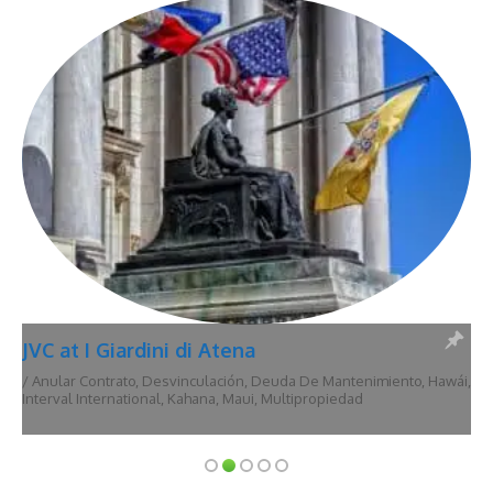
JVC at I Giardini di Atena
/
Anular Contrato
,
Desvinculación
,
Deuda De Mantenimiento
,
Hawái
,
Interval International
,
Kahana
,
Maui
,
Multipropiedad