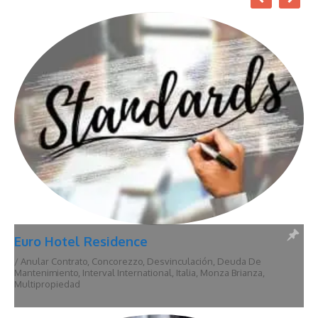
Euro Hotel Residence
/
Anular Contrato
,
Concorezzo
,
Desvinculación
,
Deuda De
Mantenimiento
,
Interval International
,
Italia
,
Monza Brianza
,
Multipropiedad