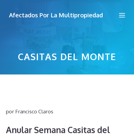
Saltar
al
Me
Afectados Por La Multipropiedad
contenido
CASITAS DEL MONTE
por
Francisco Claros
Anular Semana Casitas del