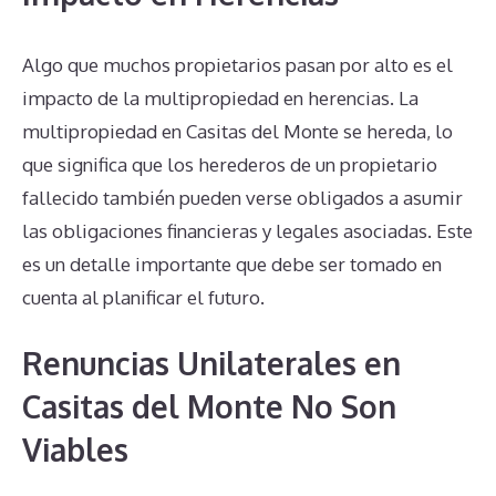
Algo que muchos propietarios pasan por alto es el
impacto de la multipropiedad en herencias. La
multipropiedad en Casitas del Monte se hereda, lo
que significa que los herederos de un propietario
fallecido también pueden verse obligados a asumir
las obligaciones financieras y legales asociadas. Este
es un detalle importante que debe ser tomado en
cuenta al planificar el futuro.
Renuncias Unilaterales en
Casitas del Monte No Son
Viables