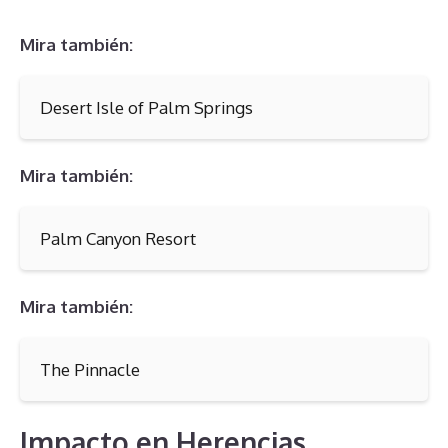
Mira también:
Desert Isle of Palm Springs
Mira también:
Palm Canyon Resort
Mira también:
The Pinnacle
Impacto en Herencias