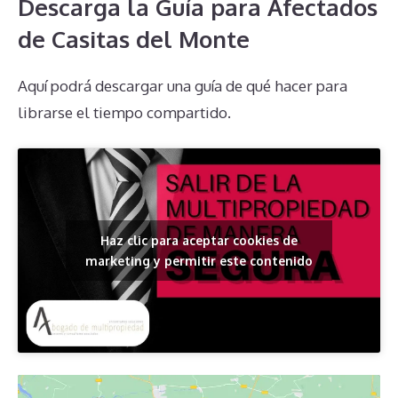
Descarga la Guía para Afectados
de Casitas del Monte
Aquí podrá descargar una guía de qué hacer para
librarse el tiempo compartido.
Haz clic para aceptar cookies de
marketing y permitir este contenido