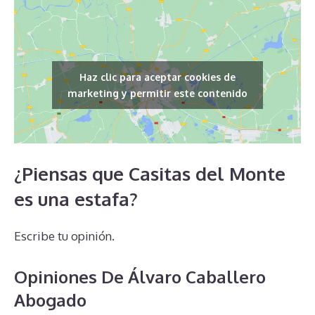
Haz clic para aceptar cookies de
marketing y permitir este contenido
¿Piensas que Casitas del Monte
es una estafa?
Escribe tu opinión.
Opiniones De Álvaro Caballero
Abogado