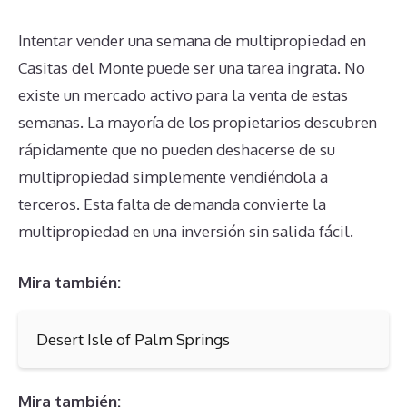
Intentar vender una semana de multipropiedad en
Casitas del Monte puede ser una tarea ingrata. No
existe un mercado activo para la venta de estas
semanas. La mayoría de los propietarios descubren
rápidamente que no pueden deshacerse de su
multipropiedad simplemente vendiéndola a
terceros. Esta falta de demanda convierte la
multipropiedad en una inversión sin salida fácil.
Mira también:
Desert Isle of Palm Springs
Mira también: