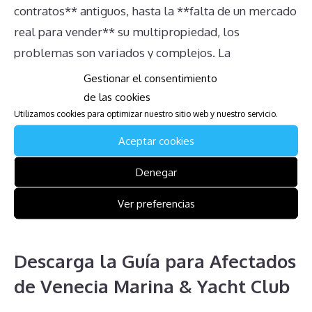
contratos** antiguos, hasta la **falta de un mercado
real para vender** su multipropiedad, los
problemas son variados y complejos. La
**transmisión de propiedad** y la **incertidumbre
Gestionar el consentimiento
sobre derechos y obligaciones** añaden más capas
de las cookies
de dificultad. La situación se agrava aún más por el
Utilizamos cookies para optimizar nuestro sitio web y nuestro servicio.
**impacto en herencias** y la **falta de
Aceptar cookies
información clara** por parte de la administración.
Denegar
Entender estos obstáculos es el primer paso para
tomar decisiones informadas y buscar soluciones
Ver preferencias
adecuadas.
Descarga la Guía para Afectados
de Venecia Marina & Yacht Club