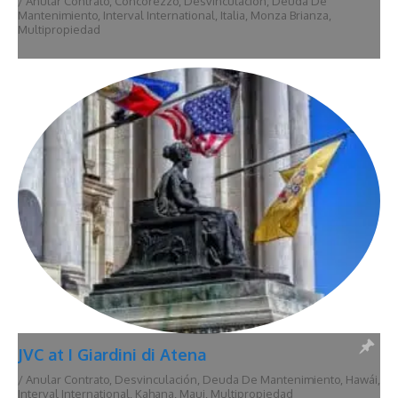
/
Anular Contrato
,
Concorezzo
,
Desvinculación
,
Deuda De
Mantenimiento
,
Interval International
,
Italia
,
Monza Brianza
,
Multipropiedad
JVC at I Giardini di Atena
/
Anular Contrato
,
Desvinculación
,
Deuda De Mantenimiento
,
Hawái
,
Interval International
,
Kahana
,
Maui
,
Multipropiedad