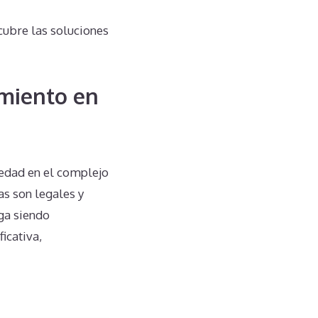
ubre las soluciones
miento en
edad en el complejo
s son legales y
iga siendo
icativa,