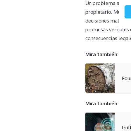
Un problema adicion
propietario. Mucho
decisiones mal info
promesas verbales de
consecuencias legal
Mira también:
Fou
Mira también:
Gul