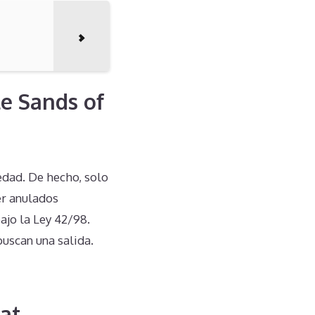
te Sands of
edad. De hecho, solo
er anulados
ajo la Ley 42/98.
uscan una salida.
at