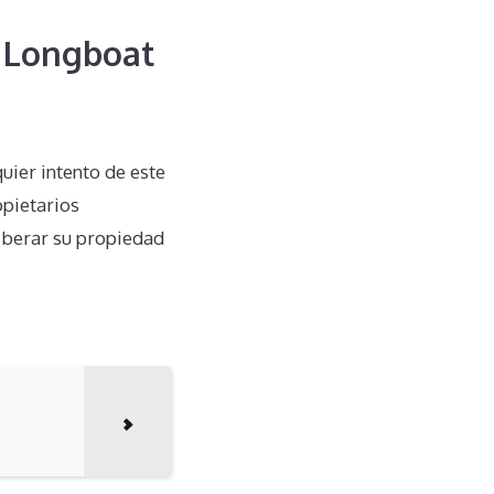
f Longboat
uier intento de este
opietarios
iberar su propiedad