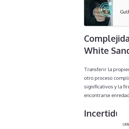
Gul
Complejida
White San
Transferir la propi
otro proceso compli
significativos y la 
encontrarse enredad
Incertidum
Util