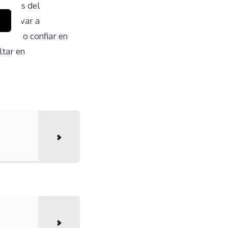
ciones del
e llevar a
edad o confiar en
ltar en