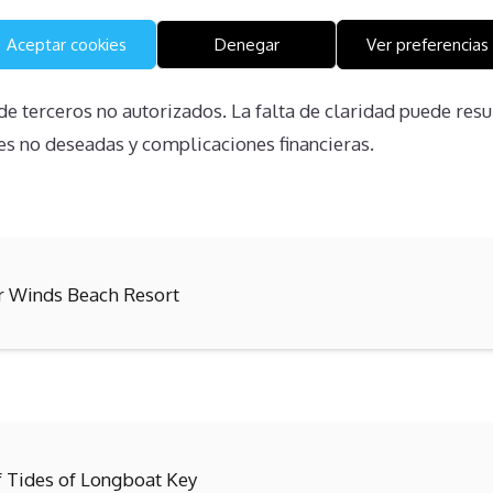
al es la falta de comprensión sobre los derechos y obliga
s no comprenden completamente sus derechos, lo que pued
Aceptar cookies
Denegar
Ver preferencias
rmadas, como intentar renunciar unilateralmente a la propi
 terceros no autorizados. La falta de claridad puede resu
es no deseadas y complicaciones financieras.
r Winds Beach Resort
f Tides of Longboat Key