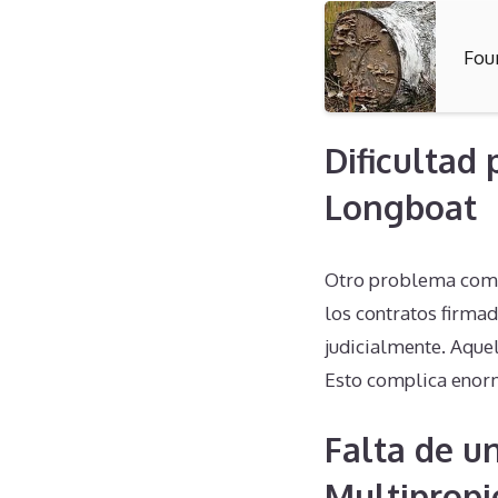
Fou
Dificultad
Longboat
Otro problema común
los contratos firma
judicialmente. Aquel
Esto complica enorm
Falta de u
Multipropi