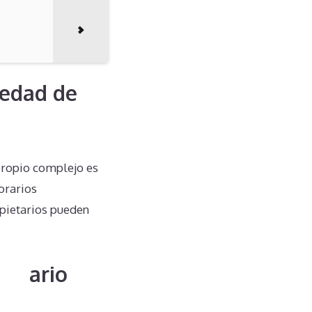
iedad de
propio complejo es
orarios
ropietarios pueden
ietario