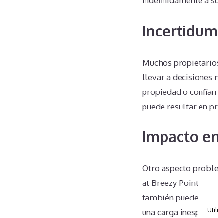
indefinidamente a s
Incertidum
Muchos propietario
llevar a decisiones 
propiedad o confían
puede resultar en pr
Impacto en
Otro aspecto proble
at Breezy Point Reso
también pueden vers
Util
una carga inesperad