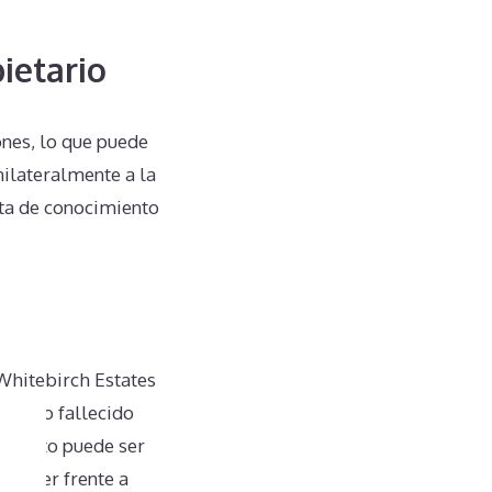
ietario
nes, lo que puede
nilateralmente a la
lta de conocimiento
Whitebirch Estates
ietario fallecido
s. Esto puede ser
 hacer frente a