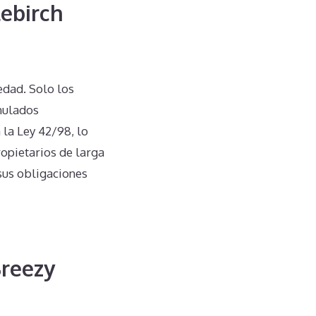
tebirch
iedad. Solo los
anulados
 la Ley 42/98, lo
opietarios de larga
sus obligaciones
Breezy