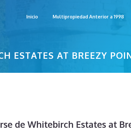
Inicio
Multipropiedad Anterior a 1998
CH ESTATES AT BREEZY POI
rse de Whitebirch Estates at Br