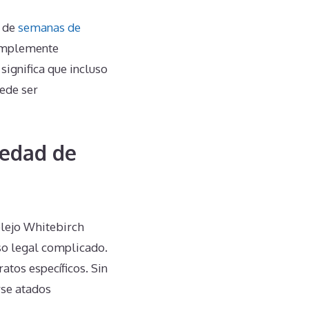
a de
semanas de
simplemente
ignifica que incluso
uede ser
iedad de
lejo Whitebirch
eso legal complicado.
atos específicos. Sin
rse atados