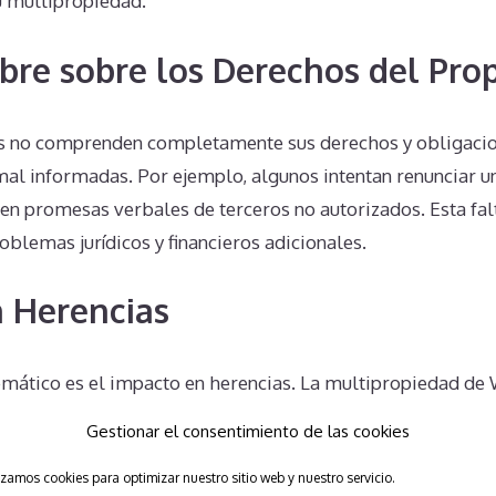
u multipropiedad.
bre sobre los Derechos del Prop
s no comprenden completamente sus derechos y obligacio
mal informadas. Por ejemplo, algunos intentan renunciar u
 en promesas verbales de terceros no autorizados. Esta fa
oblemas jurídicos y financieros adicionales.
 Herencias
mático es el impacto en herencias. La multipropiedad de 
rt se hereda, lo que significa que los herederos de un prop
Gestionar el consentimiento de las cookies
e obligados a asumir las obligaciones financieras y legale
izamos cookies para optimizar nuestro sitio web y nuestro servicio.
a para los herederos, quienes quizás no deseen o no puedan