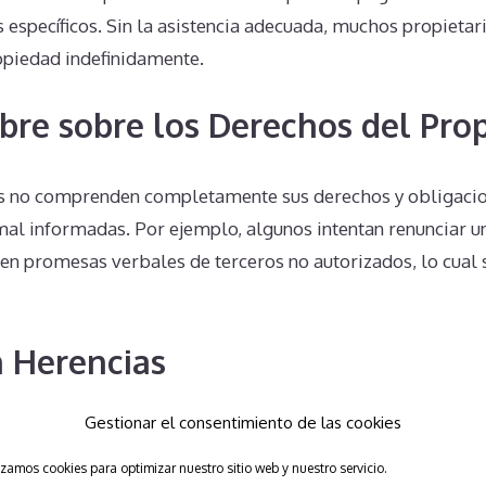
s específicos. Sin la asistencia adecuada, muchos propietar
opiedad indefinidamente.
bre sobre los Derechos del Prop
s no comprenden completamente sus derechos y obligacio
mal informadas. Por ejemplo, algunos intentan renunciar u
 en promesas verbales de terceros no autorizados, lo cual 
 Herencias
Gestionar el consentimiento de las cookies
n estos complejos también tiene consecuencias legales y f
pietario fallece, sus herederos pueden verse obligados a 
izamos cookies para optimizar nuestro sitio web y nuestro servicio.