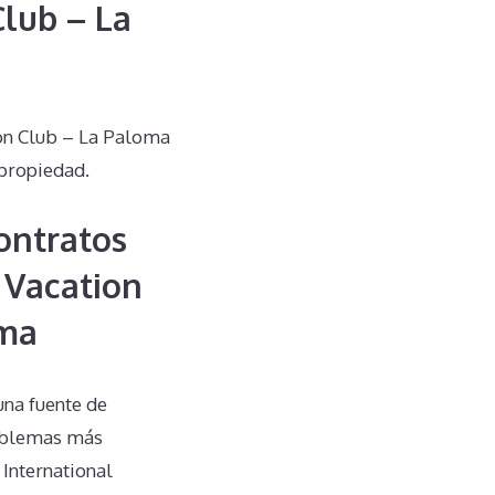
Club – La
on Club – La Paloma
propiedad.
ontratos
 Vacation
oma
una fuente de
roblemas más
International