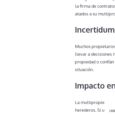
la firma de contrato
atados a su multipr
Incertidum
Muchos propietario
llevar a decisiones 
propiedad o confían
situación.
Impacto en
La multipropiedad e
herederos. Si un pro
Util