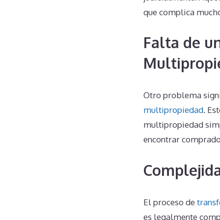
que complica mucho 
Falta de u
Multiprop
Otro problema signi
multipropiedad
. Es
multipropiedad simp
encontrar comprado
Complejida
El proceso de
transf
es legalmente compl