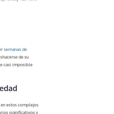
er
semanas de
eshacerse de su
e casi imposible
iedad
 en estos complejos
os significativos y