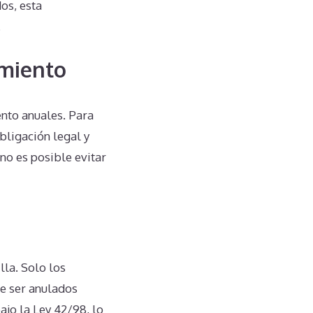
os, esta
.
imiento
nto anuales. Para
bligación legal y
no es posible evitar
lla. Solo los
de ser anulados
ajo la Ley 42/98, lo