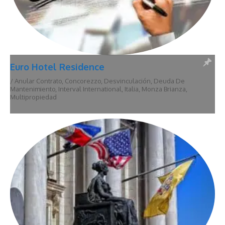
Euro Hotel Residence
/
Anular Contrato
,
Concorezzo
,
Desvinculación
,
Deuda De
Mantenimiento
,
Interval International
,
Italia
,
Monza Brianza
,
Multipropiedad