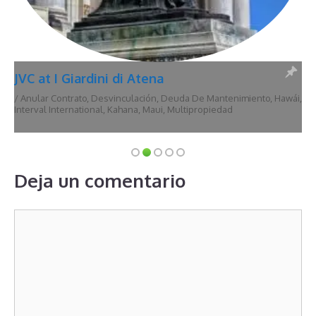
JVC at I Giardini di Atena
/
Anular Contrato
,
Desvinculación
,
Deuda De Mantenimiento
,
Hawái
,
Interval International
,
Kahana
,
Maui
,
Multipropiedad
Deja un comentario
Comentario