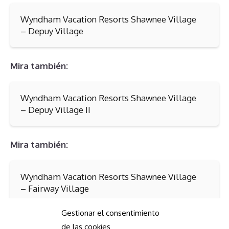
Wyndham Vacation Resorts Shawnee Village
– Depuy Village
Mira también:
Wyndham Vacation Resorts Shawnee Village
– Depuy Village II
Mira también:
Wyndham Vacation Resorts Shawnee Village
– Fairway Village
Gestionar el consentimiento
Descarga la Guía para Afectados
de las cookies