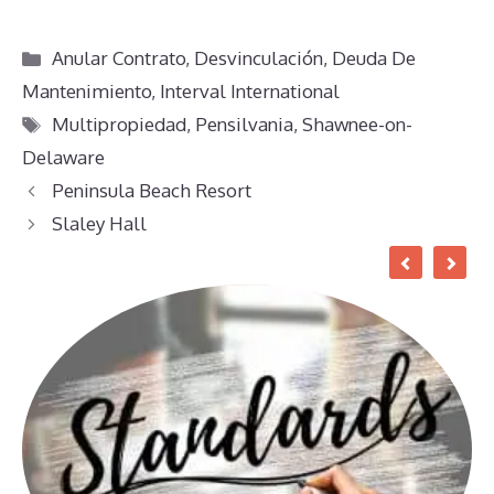
Categorías
Anular Contrato
,
Desvinculación
,
Deuda De
Mantenimiento
,
Interval International
Etiquetas
Multipropiedad
,
Pensilvania
,
Shawnee-on-
Delaware
Peninsula Beach Resort
Slaley Hall